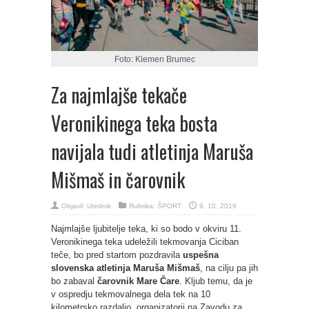
Foto: Klemen Brumec
Za najmlajše tekače
Veronikinega teka bosta
navijala tudi atletinja Maruša
Mišmaš in čarovnik
Objavil:
Urednik
Rubrika:
ŠPORT
9. 10. 2019
Najmlajše ljubitelje teka, ki so bodo v okviru 11.
Veronikinega teka udeležili tekmovanja Ciciban
teče, bo pred startom pozdravila
uspešna
slovenska atletinja Maruša Mišmaš
, na cilju pa jih
bo zabaval
čarovnik Mare Čare
. Kljub temu, da je
v ospredju tekmovalnega dela tek na 10
kilometrsko razdaljo, organizatorji na Zavodu za