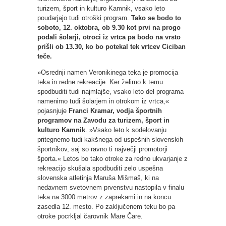
turizem, šport in kulturo Kamnik, vsako leto
poudarjajo tudi otroški program.
Tako se bodo to
soboto, 12. oktobra, ob 9.30 kot prvi na progo
podali šolarji, otroci iz vrtca pa bodo na vrsto
prišli ob 13.30, ko bo potekal tek vrtcev Ciciban
teče.
»Osrednji namen Veronikinega teka je promocija
teka in redne rekreacije. Ker želimo k temu
spodbuditi tudi najmlajše, vsako leto del programa
namenimo tudi šolarjem in otrokom iz vrtca,«
pojasnjuje
Franci Kramar, vodja športnih
programov na Zavodu za turizem, šport in
kulturo Kamnik
. »Vsako leto k sodelovanju
pritegnemo tudi kakšnega od uspešnih slovenskih
športnikov, saj so ravno ti največji promotorji
športa.« Letos bo tako otroke za redno ukvarjanje z
rekreacijo skušala spodbuditi zelo uspešna
slovenska atletinja Maruša Mišmaš, ki na
nedavnem svetovnem prvenstvu nastopila v finalu
teka na 3000 metrov z zaprekami in na koncu
zasedla 12. mesto. Po zaključenem teku bo pa
otroke pocrkljal čarovnik Mare Čare.