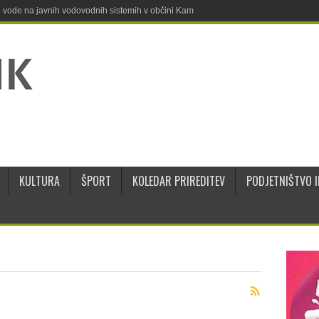
ne vode na javnih vodovodnih sistemih v občini Kamnik
KULTURA
ŠPORT
KOLEDAR PRIREDITEV
PODJETNIŠTVO I