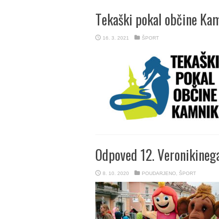
Tekaški pokal občine Ka
16. 3. 2021
ŠPORT
Odpoved 12. Veronikinega
8. 10. 2020
POUDARJENO
,
ŠPORT