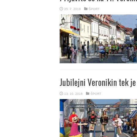
25. 7. 2019
ŠPORT
Jubilejni Veronikin tek j
13. 10. 2018
ŠPORT