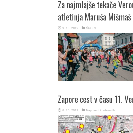
Za najmlajše tekače Veron
atletinja Maruša Mišmaš 
9. 10. 2019
ŠPORT
Zapore cest v času 11. Ve
8. 10. 2019
Napovedi in obvestila