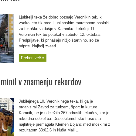
Ljubitelji teka že dobro poznajo Veronikin tek, ki
vsako leto tik pred Ljubljanskim maratonom poskrbi
za tekaško vzdušje v Kamniku. Letošnji 11.
Veronikin tek bo potekal v soboto, 12. oktobra.
Predprijave, ki prinašajo nižjo štartnino, so že
odprte. Najbolj zvesti ...
Preberi več »
e minil v znamenju rekordov
Jubilejnega 10. Veronikinega teka, ki ga je
organiziral Zavod za turizem, šport in kulturo
Kamnik, se je udeležilo 267 odraslih tekačev, kar je
rekordna udeležba. Desetkilometrsko traso sta
najhitreje premagala Klemen Bojanc med moškimi z
rezultatom 33:02,6 in Nuša Mali ...