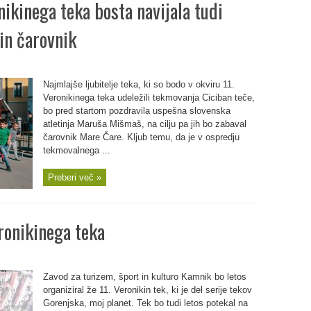
ikinega teka bosta navijala tudi
in čarovnik
Najmlajše ljubitelje teka, ki so bodo v okviru 11.
Veronikinega teka udeležili tekmovanja Ciciban teče,
bo pred startom pozdravila uspešna slovenska
atletinja Maruša Mišmaš, na cilju pa jih bo zabaval
čarovnik Mare Čare. Kljub temu, da je v ospredju
tekmovalnega ...
Preberi več »
ronikinega teka
Zavod za turizem, šport in kulturo Kamnik bo letos
organiziral že 11. Veronikin tek, ki je del serije tekov
Gorenjska, moj planet. Tek bo tudi letos potekal na