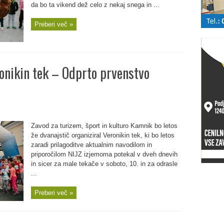
da bo ta vikend dež celo z nekaj snega in ...
Preberi več »
ronikin tek – Odprto prvenstvo
Zavod za turizem, šport in kulturo Kamnik bo letos
že dvanajstič organiziral Veronikin tek, ki bo letos
zaradi prilagoditve aktualnim navodilom in
priporočilom NIJZ izjemoma potekal v dveh dnevih
in sicer za male tekače v soboto, 10. in za odrasle
...
Preberi več »