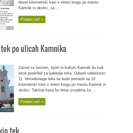
deset kilometrski trasi v enem krogu po mestu
Kamnik in okolici, za ...
Preberi več »
 tek po ulicah Kamnika
Zavod za turizem, šport in kulturo Kamnik bo tudi
letos poskrbel za ljubitelje teka. Odrasli udeleženci
11. Veronikinega teka se bodo pomerili na 10
kilometrski trasi v enem krogu po mestu Kamnik in
okolici. Takšna trasa bo letos izvedena že ...
Preberi več »
kin tek