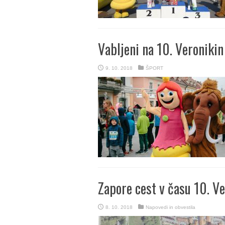
Vabljeni na 10. Veronikin
9. 10. 2018
ŠPORT
Zapore cest v času 10. V
8. 10. 2018
Napovedi in obvestila