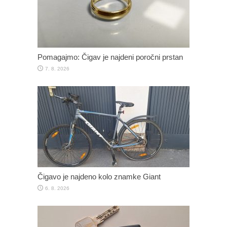
Pomagajmo: Čigav je najdeni poročni prstan
7. 8. 2026
Čigavo je najdeno kolo znamke Giant
6. 8. 2026