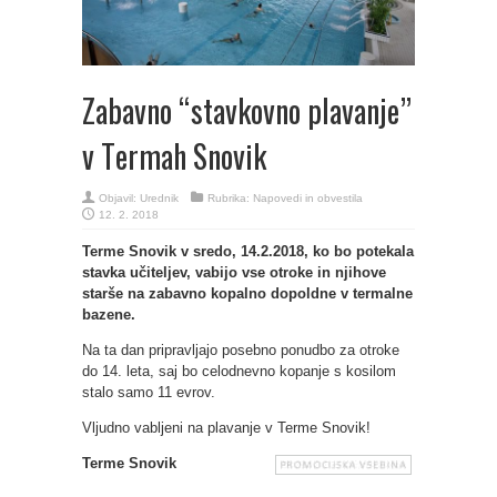
Zabavno “stavkovno plavanje”
v Termah Snovik
Objavil:
Urednik
Rubrika:
Napovedi in obvestila
12. 2. 2018
Terme Snovik v sredo, 14.2.2018, ko bo potekala
stavka učiteljev, vabijo vse otroke in njihove
starše na zabavno kopalno dopoldne v termalne
bazene.
Na ta dan pripravljajo posebno ponudbo za otroke
do 14. leta, saj bo celodnevno kopanje s kosilom
stalo samo 11 evrov.
Vljudno vabljeni na plavanje v Terme Snovik!
Terme Snovik