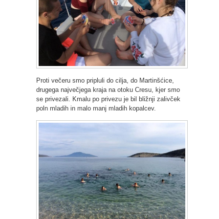
Proti večeru smo pripluli do cilja, do Martinšćice,
drugega največjega kraja na otoku Cresu, kjer smo
se privezali. Kmalu po privezu je bil bližnji zalivček
poln mladih in malo manj mladih kopalcev.