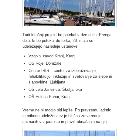
Tudi letošnji projekt bo potekal v dve delih. Prvega
dela, ki bo potekal do torka, 28. maja se
udeležujejo naslednje ustanove:
Vzgojni zavod Kranj, Kranj
OŠ Roje, Domžale
Center IRIS – center za izobraževanje,
rehabilitacijo, inkluzijo in svetovanje za slepe in
slabovidne, Ljubljana
OŠ Jela Janežiča, Škofja loka
OŠ Helena Puhar, Kranj
Vreme ne bi moglo biti lepše. Po prevzemu jadrnic
in prihodu udeležencev je bil čas za vkrcanje,
seznanitev z jadrnico in pravili obnašanja na njej.