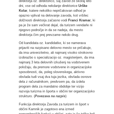
direktorja oz. direktorico, saj zavod že skoraj leto
dni, vse od odhoda nekdanje direktorice
Urške
Kolar
, katere nekoliko nepričakovan odhod je
opazno vplival na delovanje zavoda, kot vršilec
dolžnosti direktorja začasno vodi
Franci Kramar
, ki
pa je že sam večkrat dejal, da turizem vendarle ni
njegovo področje in da se nadeja, da mesto
direktorja čim prej prevzame nekdo drug.
Od kandidata oz. kandidatke, ki se namerava
prijaviti na razpisano delovno mesto se pričakuje,
da ima univerzitetno, ali najmanj visoko strokovno
izobrazbo s specializacijo oz. magisterijem, da ima
najmanj 3 leta delovnih izkušenj na vodstvenem
položaju, da premore vodstvene in organizacijske
sposobnosti, da, poleg slovenskega, aktivno
obvlada tudi vsaj dva tuja jezika, obvlada osnove
dela z računalnikom, predvsem pa, da izdela
program dela za mandatno obdobje ter vizijo
razvoja turizma in športa v občini ter organizacijsko
strukturo. (
Povezava na razpis
)
Funkcija direktorja Zavoda za turizem in šport v
občini Kamnik je zagotovo ena izmed
pomembnejših funkcij v občini, zato je še toliko bolj