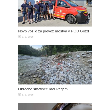
Novo vozilo za prevoz moštva v PGD Gozd
8. 8. 2026
Obrečno smetišče nad Iverjem
5. 8. 2026