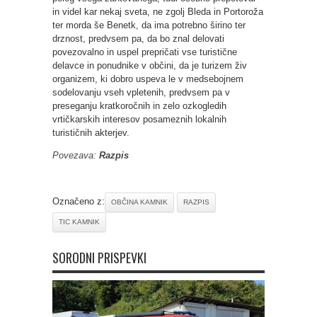
in videl kar nekaj sveta, ne zgolj Bleda in Portoroža
ter morda še Benetk, da ima potrebno širino ter
drznost, predvsem pa, da bo znal delovati
povezovalno in uspel prepričati vse turistične
delavce in ponudnike v občini, da je turizem živ
organizem, ki dobro uspeva le v medsebojnem
sodelovanju vseh vpletenih, predvsem pa v
preseganju kratkoročnih in zelo ozkogledih
vrtičkarskih interesov posameznih lokalnih
turističnih akterjev.
Povezava:
Razpis
Označeno z:
OBČINA KAMNIK
RAZPIS
TIC KAMNIK
SORODNI PRISPEVKI