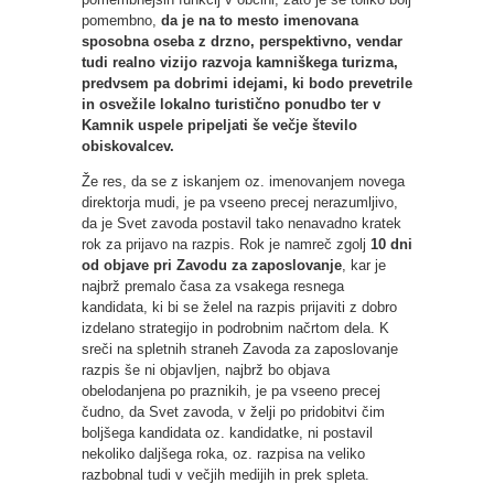
pomembno,
da je na to mesto imenovana
sposobna oseba z drzno, perspektivno, vendar
tudi realno vizijo razvoja kamniškega turizma,
predvsem pa dobrimi idejami, ki bodo prevetrile
in osvežile lokalno turistično ponudbo ter v
Kamnik uspele pripeljati še večje število
obiskovalcev.
Že res, da se z iskanjem oz. imenovanjem novega
direktorja mudi, je pa vseeno precej nerazumljivo,
da je Svet zavoda postavil tako nenavadno kratek
rok za prijavo na razpis. Rok je namreč zgolj
10 dni
od objave pri Zavodu za zaposlovanje
, kar je
najbrž premalo časa za vsakega resnega
kandidata, ki bi se želel na razpis prijaviti z dobro
izdelano strategijo in podrobnim načrtom dela. K
sreči na spletnih straneh Zavoda za zaposlovanje
razpis še ni objavljen, najbrž bo objava
obelodanjena po praznikih, je pa vseeno precej
čudno, da Svet zavoda, v želji po pridobitvi čim
boljšega kandidata oz. kandidatke, ni postavil
nekoliko daljšega roka, oz. razpisa na veliko
razbobnal tudi v večjih medijih in prek spleta.