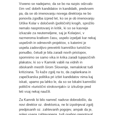
Vseeno se nadejamo, da se bo na razpis odzvalo
čim več dobrih kandidatov in kandidatk, predvsem
pa, da se ob imenovanju novega direktorja ne bo
ponovila zgodba izpred let, ko se je ob imenovanju
Urške Kolar v določenih (političnih) krogih, sprožilo
nemalo nasprotovanj in kritik, ki so se kasneje
izkazale za neutemeljene, saj je Kolarjevi, v
razmeroma kratkem času, uspelo izpeljati kar nekaj
uspešnih in odmevnih projektov, s katerimi je
uspela zadovoljivo prevetriti kamniško turistično
ponudbo, četudi je bila zaradi novih pristopov,
spomnimo se samo vika in krika zaradi tujejezičnih
plakatov, ki so v Kamnik vabili na vidnih in
obiskanih mestih širom Slovenije, nemalokrat tudi
kritizirana. To kaže zgolj na to, da zaplankana in
zapečkarska politika pri izbiri kandidatov nima kaj
iskati, upamo pa lahko le, da so se lokalni kamniški
politični »turistični strokovnjaki« iz izkušnje pred
leti vsaj nekaj naučili.
Za Kamnik bi bilo namreč nadvse dobrodošlo, da
novi direktor oz. direktorica, ne bi izpolnjeval zgolj
predpisanih oz. zahtevanih pogojev, ampak da je,
poleg vsega zahtevanega, tudi osebno prepotoval