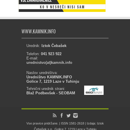
WWW.KAMNIK.INFO
Urednik:
Iztok Čebašek
Telefon:
041 923 922
E-mail:
urednistvo(at)kamnik.info
Naslov uredništva:
Uredništvo KAMNIK.INFO
Golice 7, 1219 Laze v Tuhinju
Tehnični urednik strani:
Blaž Podbevšek - SEOBAM
Vse pravice pridržane. | ISSN 1581-2618 | Izdaja: Iztok
Čebašek s.p., Golice 7, 1219 Laze v Tuhinju