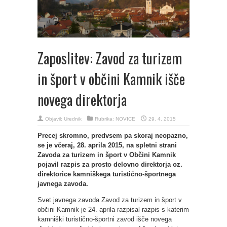
Zaposlitev: Zavod za turizem
in šport v občini Kamnik išče
novega direktorja
Objavil:
Urednik
Rubrika:
NOVICE
29. 4. 2015
Precej skromno, predvsem pa skoraj neopazno,
se je včeraj, 28. aprila 2015, na spletni strani
Zavoda za turizem in šport v Občini Kamnik
pojavil razpis za prosto delovno direktorja oz.
direktorice kamniškega turistično-športnega
javnega zavoda.
Svet javnega zavoda Zavod za turizem in šport v
občini Kamnik je 24. aprila razpisal razpis s katerim
kamniški turistično-športni zavod išče novega