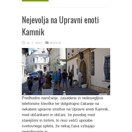
Nejevolja na Upravni enoti
Kamnik
16. 7. 2021
NOVICE
Predhodno naročanje, zasedene in nedosegljive
telefonske številke ter dolgotrajno čakanje na
nekatere upravne storitve na Upravni enoti Kamnik,
med občankami in občani, še posebej med
starejšimi in tistimi, ki niso vešči uporabe
svetovnega spleta, že nekaj časa vzbujajo
negodovanje in ...