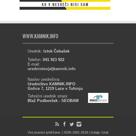
WWW.KAMNIK.INFO
Urednik:
Iztok Čebašek
Telefon:
041 923 922
E-mail:
urednistvo(at)kamnik.info
Naslov uredništva:
Uredništvo KAMNIK.INFO
Golice 7, 1219 Laze v Tuhinju
Tehnični urednik strani:
Blaž Podbevšek - SEOBAM
Vse pravice pridržane. | ISSN 1581-2618 | Izdaja: Iztok