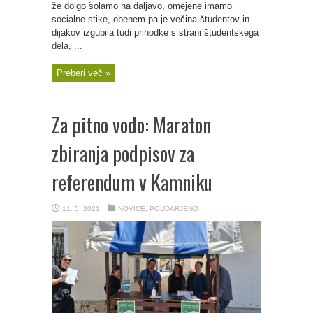
že dolgo šolamo na daljavo, omejene imamo
socialne stike, obenem pa je večina študentov in
dijakov izgubila tudi prihodke s strani študentskega
dela, ...
Preberi več »
Za pitno vodo: Maraton
zbiranja podpisov za
referendum v Kamniku
11. 5. 2021
NOVICE
,
POUDARJENO