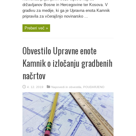
državljanov Bosne in Hercegovine ter Kosova. V
gradivu za medije, ki ga je Upravna enota Kamnik
pripravila za včerajšnjo novinarsko ...
Preberi več »
Obvestilo Upravne enote
Kamnik o izločanju gradbenih
načrtov
4. 12. 2019
Napovedi in obvestila
,
POUDARJENO