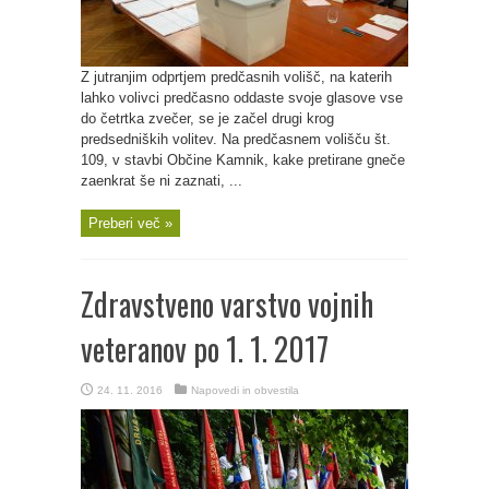
Z jutranjim odprtjem predčasnih volišč, na katerih
lahko volivci predčasno oddaste svoje glasove vse
do četrtka zvečer, se je začel drugi krog
predsedniških volitev. Na predčasnem volišču št.
109, v stavbi Občine Kamnik, kake pretirane gneče
zaenkrat še ni zaznati, ...
Preberi več »
Zdravstveno varstvo vojnih
veteranov po 1. 1. 2017
24. 11. 2016
Napovedi in obvestila