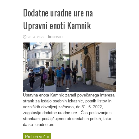
Dodatne uradne ure na
Upravni enoti Kamnik
20. 4. 2022
NOVICE
Upravna enota Kamnik zaradi povečanega interesa
strank za izdajo osebnih izkaznic, potnih listov in
vozniških dovoljenj začasno, do 31. 5. 2022,
zagotavlja dodatne uradne ure. Čas poslovanja s
strankami podaljšujemo ob sredah in petkih, tako
da so: uradne ure: ...
Preberi več »