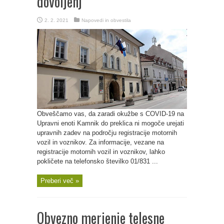
dovoljenj
2. 2. 2021
Napovedi in obvestila
Obveščamo vas, da zaradi okužbe s COVID-19 na
Upravni enoti Kamnik do preklica ni mogoče urejati
upravnih zadev na področju registracije motornih
vozil in voznikov. Za informacije, vezane na
registracije motornih vozil in voznikov, lahko
pokličete na telefonsko številko 01/831 ...
Preberi več »
Obvezno merjenje telesne