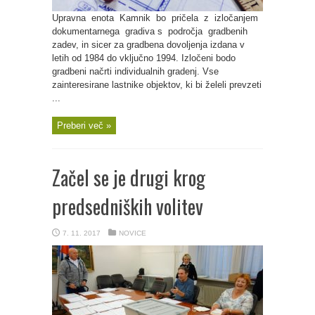
Upravna enota Kamnik bo pričela z izločanjem
dokumentarnega gradiva s področja gradbenih
zadev, in sicer za gradbena dovoljenja izdana v
letih od 1984 do vključno 1994. Izločeni bodo
gradbeni načrti individualnih gradenj. Vse
zainteresirane lastnike objektov, ki bi želeli prevzeti
...
Preberi več »
Začel se je drugi krog
predsedniških volitev
7. 11. 2017
NOVICE