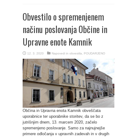
Obvestilo o spremenjenem
načinu poslovanja Občine in
Upravne enote Kamnik
12. 3. 2020
Napovedi in obvestila
,
POUDARJENO
Občina in Upravna enota Kamnik obveščata
uporabnice ter uporabnike storitev, da se bo z
jutrišnjim dnem, 13. marcem 2020, začelo
spremenjeno poslovanje. Samo za najnujnejše
primere odločanja v upravnih zadevah in v drugih