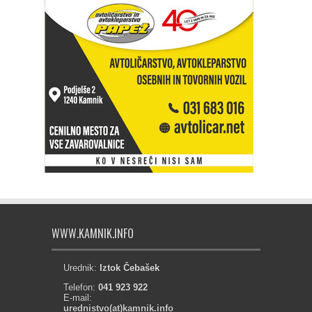
WWW.KAMNIK.INFO
Urednik:
Iztok Čebašek
Telefon:
041 923 922
E-mail:
urednistvo(at)kamnik.info