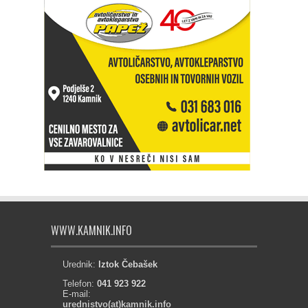
WWW.KAMNIK.INFO
Urednik:
Iztok Čebašek
Telefon:
041 923 922
E-mail:
urednistvo(at)kamnik.info