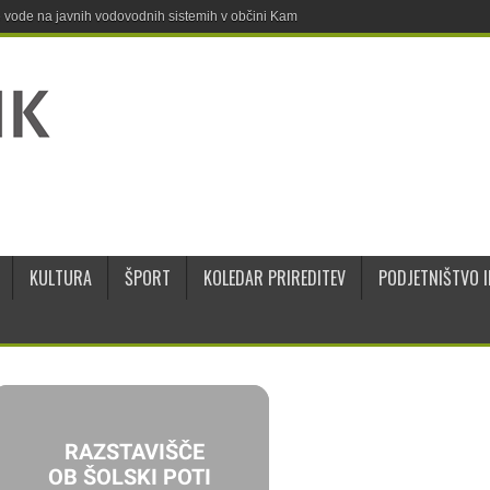
ne vode na javnih vodovodnih sistemih v občini Kamnik
KULTURA
ŠPORT
KOLEDAR PRIREDITEV
PODJETNIŠTVO I
RAZSTAVIŠČE
OB ŠOLSKI POTI