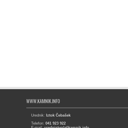
WWW.KAMNIK.INFO
Urednik:
Iztok Čebašek
Telefon:
041 923 922
E-mail:
urednistvo(at)kamnik.info