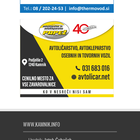
WWW.KAMNIK.INFO
Urednik:
Iztok Čebašek