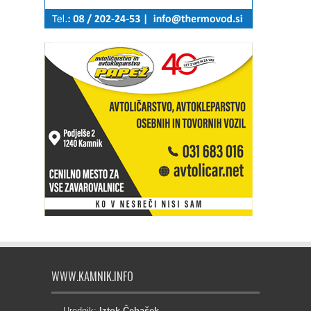
WWW.KAMNIK.INFO
Urednik:
Iztok Čebašek