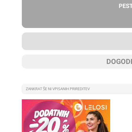
PEST
DOGODK
ZANKRAT ŠE NI VPISANIH PRIREDITEV