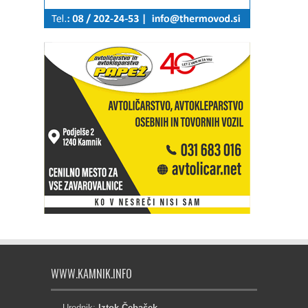
WWW.KAMNIK.INFO
Urednik:
Iztok Čebašek