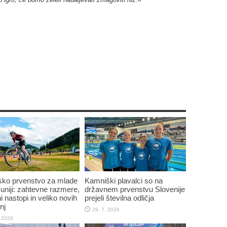
sko prvenstvo za mlade
Kamniški plavalci so na
niji: zahtevne razmere,
državnem prvenstvu Slovenije
i nastopi in veliko novih
prejeli številna odličja
nj
29. 7. 2026
. 2026