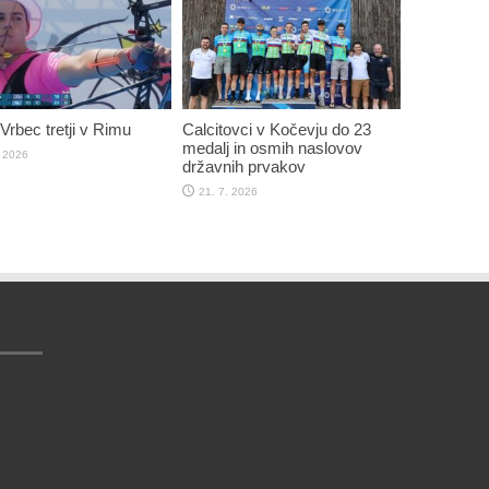
rbec tretji v Rimu
Calcitovci v Kočevju do 23
medalj in osmih naslovov
. 2026
državnih prvakov
21. 7. 2026