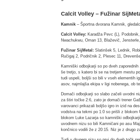
Calcit Volley – Fužinar SijMet
Kamnik
– Športna dvorana Kamnik, gledalc
Calcit Volley:
Karadža Pevc (L), Podobnik, 
Nwachukwu, Oman 13, Blaževič, Jensterle,
Fužinar SijMetal:
Slatinšek 5, Lednik, Robi
Ručigaj 2, Podričnik 2, Plesec 11, Drevenše
Kamniški odbojkarji so po dveh zaporednih
še tretjo, s katero bi se na tretjem mestu p
tudi uspeli, boljši so bili v vseh elementih 
asov, najmlajša ekipa v ligi nobenega, ob t
Domači odbojkarji so slabo začeli uvodni ni
za štiri točke 2:6, zato je domači trener 
varovanci prikazali boljšo igro in izid na 
vodstva na tekmi po 1:0 so prišli z blokom
blokom Luke Lazarja so kamniški odbojkarji 
uvodnem nizu so bili Kamničani po asu Maja
končnico vodili že z 20:15. Niz je z drugo
Tudi v drugem nizu so prvi do dveh točk predn