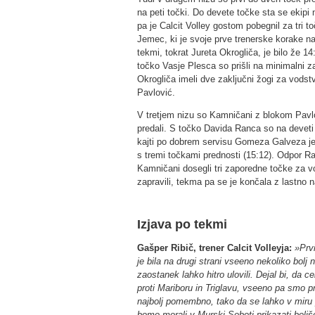
na peti točki. Do devete točke sta se eki
pa je Calcit Volley gostom pobegnil za tri t
Jemec, ki je svoje prve trenerske korake 
tekmi, tokrat Jureta Okrogliča, je bilo že 
točko Vasje Plesca so prišli na minimalni z
Okrogliča imeli dve zaključni žogi za vodstv
Pavlović.
V tretjem nizu so Kamničani z blokom Pavlo
predali. S točko Davida Ranca so na deveti t
kajti po dobrem servisu Gomeza Galveza je
s tremi točkami prednosti (15:12). Odpor R
Kamničani dosegli tri zaporedne točke za v
zapravili, tekma pa se je končala z lastno 
Izjava po tekmi
Gašper Ribič, trener Calcit Volleyja:
»Prv
je bila na drugi strani vseeno nekoliko bolj
zaostanek lahko hitro ulovili. Dejal bi, da c
proti Mariboru in Triglavu, vseeno pa smo pri
najbolj pomembno, tako da se lahko v miru
bomo morali v Murski Soboti prikazati boljšo