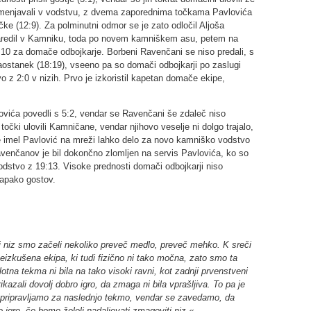
pi menjavali v vodstvu, z dvema zaporednima točkama Pavlovića
očke (12:9). Za polminutni odmor se je zato odločil Aljoša
naredil v Kamniku, toda po novem kamniškem asu, petem na
14:10 za domače odbojkarje. Borbeni Ravenčani se niso predali, s
aostanek (18:19), vseeno pa so domači odbojkarji po zaslugi
o z 2:0 v nizih. Prvo je izkoristil kapetan domače ekipe,
vića povedli s 5:2, vendar se Ravenčani še zdaleč niso
očki ulovili Kamničane, vendar njihovo veselje ni dolgo trajalo,
 imel Pavlović na mreži lahko delo za novo kamniško vodstvo
avenčanov je bil dokončno zlomljen na servis Pavlovića, ko so
odstvo z 19:13. Visoke prednosti domači odbojkarji niso
napako gostov.
i niz smo začeli nekoliko preveč medlo, preveč mehko. K sreči
 neizkušena ekipa, ki tudi fizično ni tako močna, zato smo ta
elotna tekma ni bila na tako visoki ravni, kot zadnji prvenstveni
kazali dovolj dobro igro, da zmaga ni bila vprašljiva. To pa je
 pripravljamo za naslednjo tekmo, vendar se zavedamo, da
 igro, če bomo želeli nadaljevati zmagoviti niz.«