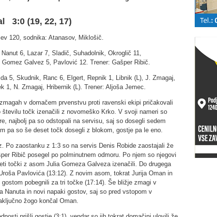
al 3:0 (19, 22, 17)
ev 120, sodnika: Atanasov, Miklošič.
Nanut 6, Lazar 7, Sladič, Suhadolnik, Okroglič 11,
 Gomez Galvez 5, Pavlović 12. Trener: Gašper Ribič.
da 5, Skudnik, Ranc 6, Elgert, Repnik 1, Libnik (L), J. Zmagaj,
k 1, N. Zmagaj, Hribernik (L). Trener: Aljoša Jemec.
 zmagah v domačem prvenstvu proti ravenski ekipi pričakovali
o številu točk izenačili z novomeško Krko. V svoji nameri so
igre, najbolj pa so odstopali na servisu, saj so dosegli sedem
em pa so še deset točk dosegli z blokom, gostje pa le eno.
z. Po zaostanku z 1:3 so na servis Denis Robide zaostajali že
Gašper Ribič posegel po polminutnem odmoru. Po njem so njegovi
deseti točki z asom Julia Gomeza Galveza izenačili. Do drugega
 Uroša Pavlovića (13:12). Z novim asom, tokrat Jurija Oman in
gostom pobegnili za tri točke (17:14). Še bližje zmagi v
 Nanuta in novi napaki gostov, saj so pred vstopom v
 zaključno žogo končal Oman.
osti prišli gostje (3:1), vendar so jih tokrat domačini ulovili že