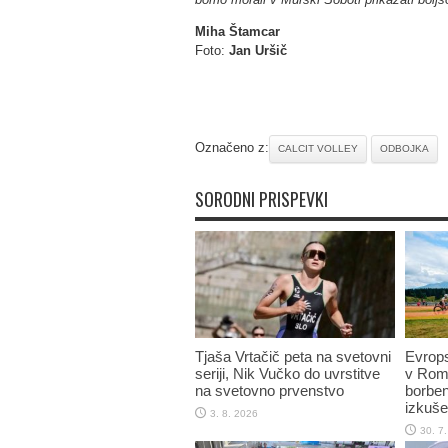
Miha Štamcar
Foto:
Jan Uršič
Označeno z:
CALCIT VOLLEY
ODBOJKA
SORODNI PRISPEVKI
Tjaša Vrtačič peta na svetovni
Evrop
seriji, Nik Vučko do uvrstitve
v Romu
na svetovno prvenstvo
borben
izkuše
3. 8. 2026
30. 7