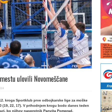
 mestu ulovili Novomeščane
2024
i 12. kroga Sportklub prve odbojkarske lige za moške
0 (19, 22, 17). V prihodnjem krogu bodo danes teden
 uri, bo njihov nasprotnik Panvita Pomgrad.