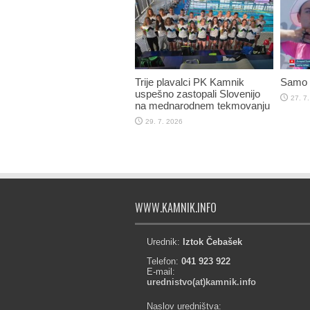
Trije plavalci PK Kamnik
Samo V
uspešno zastopali Slovenijo
27. 7
na mednarodnem tekmovanju
29. 7. 2026
WWW.KAMNIK.INFO
Urednik:
Iztok Čebašek
Telefon:
041 923 922
E-mail:
urednistvo(at)kamnik.info
Naslov uredništva: