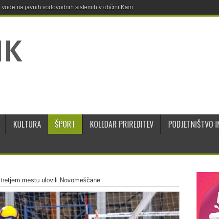
ne vode na javnih vodovodnih sistemih v občini Kamnik
KULTURA
ŠPORT
KOLEDAR PRIREDITEV
PODJETNIŠTVO I
tretjem mestu ulovili Novomeščane