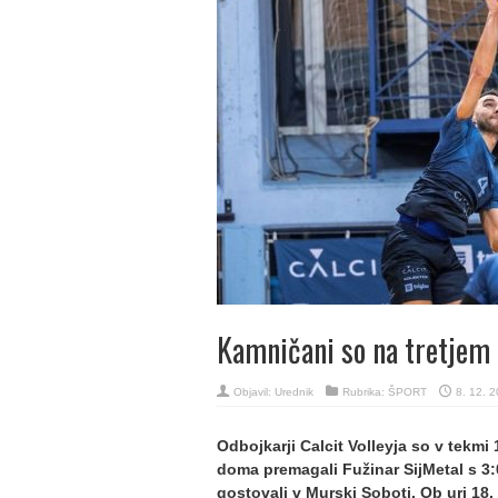
Kamničani so na tretjem
Objavil:
Urednik
Rubrika:
ŠPORT
8. 12. 
Odbojkarji Calcit Volleyja so v tekm
doma premagali Fužinar SijMetal s 3:
gostovali v Murski Soboti. Ob uri 18.