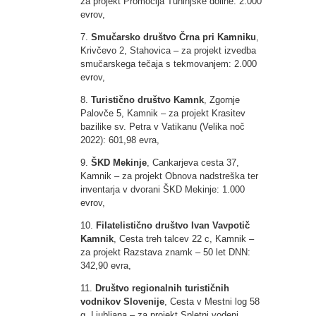
za projekt Promocija Tuhinjske doline: 2.000
evrov,
7.
Smučarsko društvo Črna pri Kamniku
,
Krivčevo 2, Stahovica – za projekt izvedba
smučarskega tečaja s tekmovanjem: 2.000
evrov,
8.
Turistično društvo Kamnk
, Zgornje
Palovče 5, Kamnik – za projekt Krasitev
bazilike sv. Petra v Vatikanu (Velika noč
2022): 601,98 evra,
9.
ŠKD Mekinje
, Cankarjeva cesta 37,
Kamnik – za projekt Obnova nadstreška ter
inventarja v dvorani ŠKD Mekinje: 1.000
evrov,
10.
Filatelistično društvo Ivan Vavpotič
Kamnik
, Cesta treh talcev 22 c, Kamnik –
za projekt Razstava znamk – 50 let DNN:
342,90 evra,
11.
Društvo regionalnih turističnih
vodnikov Slovenije
, Cesta v Mestni log 58
g, Ljubljana – za projekt Spletni vodeni