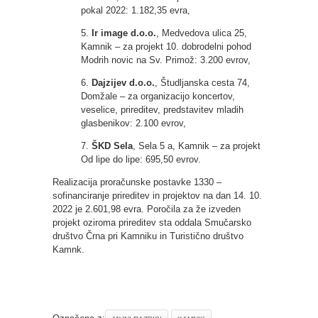
pokal 2022: 1.182,35 evra,
5.
Ir image d.o.o.
, Medvedova ulica 25,
Kamnik – za projekt 10. dobrodelni pohod
Modrih novic na Sv. Primož: 3.200 evrov,
6.
Dajzijev d.o.o.
, Študljanska cesta 74,
Domžale – za organizacijo koncertov,
veselice, prireditev, predstavitev mladih
glasbenikov: 2.100 evrov,
7.
ŠKD Sela
, Sela 5 a, Kamnik – za projekt
Od lipe do lipe: 695,50 evrov.
Realizacija proračunske postavke 1330 –
sofinanciranje prireditev in projektov na dan 14. 10.
2022 je 2.601,98 evra. Poročila za že izveden
projekt oziroma prireditev sta oddala Smučarsko
društvo Črna pri Kamniku in Turistično društvo
Kamnk.