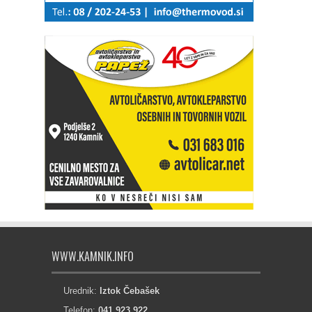
WWW.KAMNIK.INFO
Urednik:
Iztok Čebašek
Telefon:
041 923 922