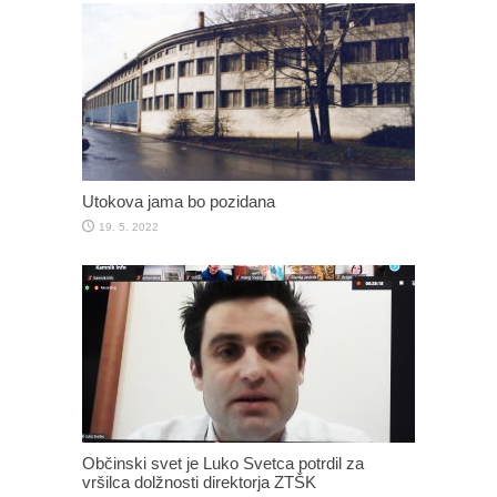
Utokova jama bo pozidana
19. 5. 2022
Občinski svet je Luko Svetca potrdil za
vršilca dolžnosti direktorja ZTŠK