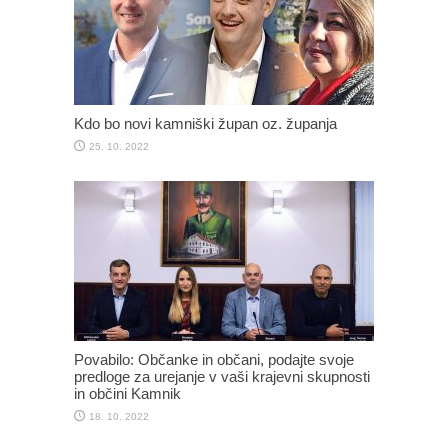
Kdo bo novi kamniški župan oz. županja
25. 10. 2022
Povabilo: Občanke in občani, podajte svoje
predloge za urejanje v vaši krajevni skupnosti
in občini Kamnik
18. 10. 2022