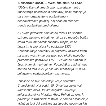
Aleksander URŠIČ – svetniška skupina LSU:
“Občina Kamnik ima široko razpredeno mrežo
financiranja prireditev in projektov, naše mnenje je,
da s tem organizatorje postavljamo v
neenakovreden položaj, saj bodo ob takšnem
trendu postavljeni pred dilemo.
Ali svojo prireditev prijaviti na razpis za športne
oziroma kulturne prireditve, ali pa so mogoče boljša
izbira tako imenovani županov razpis, ki se
financira iz proračunske postavke 1330 –
Sofinanciranje prireditev in projektov oziroma trkati
na prava vrata in se povzpeti pod okrilje največje
proračunska postavke 4755 – Zavod za turizem in
šport Kamnik – prireditve. Po podatkih zaključnega
računa za leto 2021 je bila lani realizacija 93.000€
prilagojena epidemiološkim razmeram.
Izpeljane so bile naslednje večje prireditve:
Starodobniki, Kul petki, 50. Dnevi narodnih noš,
kolesarska dirka, Velika nagrada Slovenije,
kolesarska dirka Maraton Alpe, Pohod ob reki, ki
povezuje in Križnikov festival. V porabo sredstev je
vključen tudi del stroškov za izvedbo decembrskih