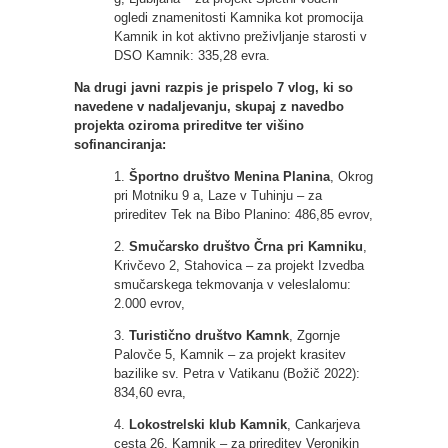
ogledi znamenitosti Kamnika kot promocija
Kamnik in kot aktivno preživljanje starosti v
DSO Kamnik: 335,28 evra.
Na drugi javni razpis je prispelo 7 vlog, ki so
navedene v nadaljevanju, skupaj z navedbo
projekta oziroma prireditve ter višino
sofinanciranja:
1.
Športno društvo Menina Planina
, Okrog
pri Motniku 9 a, Laze v Tuhinju – za
prireditev Tek na Bibo Planino: 486,85 evrov,
2.
Smučarsko društvo Črna pri Kamniku
,
Krivčevo 2, Stahovica – za projekt Izvedba
smučarskega tekmovanja v veleslalomu:
2.000 evrov,
3.
Turistično društvo Kamnk
, Zgornje
Palovče 5, Kamnik – za projekt krasitev
bazilike sv. Petra v Vatikanu (Božič 2022):
834,60 evra,
4.
Lokostrelski klub Kamnik
, Cankarjeva
cesta 26, Kamnik – za prireditev Veronikin