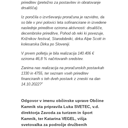
prireditev (pretežno za postavitev in obratovanje
drsališča).
Iz poročila o izvrševanju proračuna je razvidno, da
so bile v prvi polovici leta sofinancirane in izvedene
naslednje prireditve oziroma aktivnosti: drsališče,
decembrske prireditve, Pohod ob reki ki povezuje,
Križnikov festival, Starodobniki, dirka Alpe Scott in
kolesarska Dirka po Sloveniji.
V prvem polletju je bila realizacija 140.406 €
oziroma 46,8 % načrtovanih sredstev.
Zanima nas realizacija na proračunskih postavkah
1330 in 4755, ter seznam vseh prireditev
financiranih s teh dveh postavk z zneski na dan
14.10.2022?”
Odgovor v imenu občinske uprave Občine
Kamnik sta pripravila Luka SVETEC, v.d.
direktorja Zavoda za turizem in šport
Kamnik, ter Katarina VEGEL, višja
svetovalka za področje družbenih