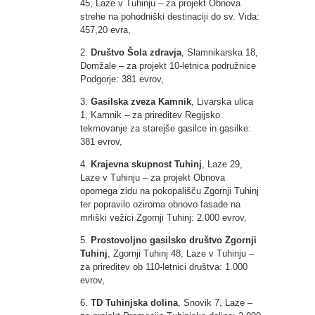
45, Laze v Tuhinju – za projekt Obnova
strehe na pohodniški destinaciji do sv. Vida:
457,20 evra,
2.
Društvo Šola zdravja
, Slamnikarska 18,
Domžale – za projekt 10-letnica podružnice
Podgorje: 381 evrov,
3.
Gasilska zveza Kamnik
, Livarska ulica
1, Kamnik – za prireditev Regijsko
tekmovanje za starejše gasilce in gasilke:
381 evrov,
4.
Krajevna skupnost Tuhinj
, Laze 29,
Laze v Tuhinju – za projekt Obnova
opornega zidu na pokopališču Zgornji Tuhinj
ter popravilo oziroma obnovo fasade na
mrliški vežici Zgornji Tuhinj: 2.000 evrov,
5.
Prostovoljno gasilsko društvo Zgornji
Tuhinj
, Zgornji Tuhinj 48, Laze v Tuhinju –
za prireditev ob 110-letnici društva: 1.000
evrov,
6.
TD Tuhinjska dolina
, Snovik 7, Laze –