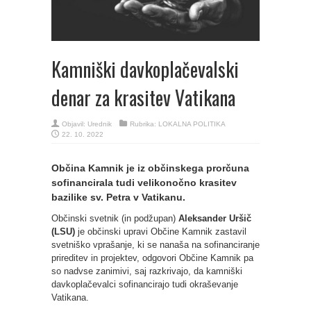
Kamniški davkoplačevalski
denar za krasitev Vatikana
Objavil:
Urednik
Rubrika:
LOKALNA POLITIKA
22. 10. 2022
Občina Kamnik je iz občinskega prorčuna
sofinancirala tudi velikonočno krasitev
bazilike sv. Petra v Vatikanu.
Občinski svetnik (in podžupan)
Aleksander Uršič
(LSU)
je občinski upravi Občine Kamnik zastavil
svetniško vprašanje, ki se nanaša na sofinanciranje
prireditev in projektev, odgovori Občine Kamnik pa
so nadvse zanimivi, saj razkrivajo, da kamniški
davkoplačevalci sofinancirajo tudi okraševanje
Vatikana.