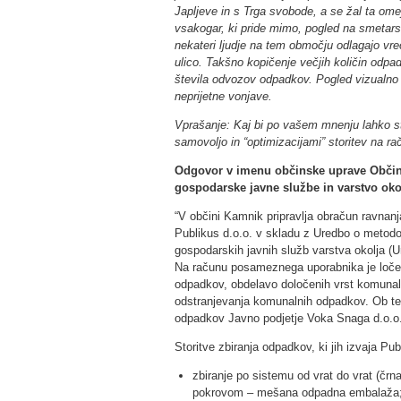
Japljeve in s Trga svobode, a se žal ta ome
vsakogar, ki pride mimo, pogled na smetarsk
nekateri ljudje na tem območju odlagajo vr
ulico. Takšno kopičenje večjih količin odp
števila odvozov odpadkov. Pogled vizualno gr
neprijetne vonjave.
Vprašanje: Kaj bi po vašem mnenju lahko st
samovoljo in “optimizacijami” storitev na rač
Odgovor v imenu občinske uprave Občine 
gospodarske javne službe in varstvo oko
“V občini Kamnik pripravlja obračun ravnan
Publikus d.o.o. v skladu z Uredbo o metodol
gospodarskih javnih služb varstva okolja (Ur
Na računu posameznega uporabnika je ločen
odpadkov, obdelavo določenih vrst komunaln
odstranjevanja komunalnih odpadkov. Ob tem
odpadkov Javno podjetje Voka Snaga d.o.o. 
Storitve zbiranja odpadkov, ki jih izvaja Pub
zbiranje po sistemu od vrat do vrat (č
pokrovom – mešana odpadna embalaža; č