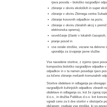
rjava posoda – biološko razgradljivi odpa
zbiranje v okviru ekoloških in super eko
zbiranje v okviru Zbirnega centra Suhado
zbiranje kosovnih odpadkov na poziv,
zbiranje v okviru zbiralnih akcij s premi
elektronska oprema),
osveščanje (članki v lokalnih časopisih, 
pranje posod in
vse ostale stroške, vezane na delovno si
uporablja za izvajanje javne službe.
Vse navedene storitve, z izjemo rjave posod
kompostira biološko razgradljive odpadke v l
odpadkov in v ta namen poseduje rjavo pos
za ločeno zbiranje mešanih komunalnih od
Storitve obdelave in odlaganja pa obsegajo
razgradljivih kuhinjskih odpadkov zbranih 
obdelave in odlaganja so, kot že zgoraj iz
d.o.o., in družba Publikus d.o.o. kot konce
vgradi ceno za ti dve storitvi v obstoječe p
občanom, vsebuje vse stroške, ki so poveza