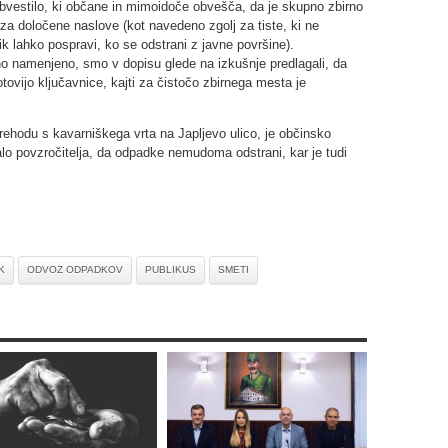
bvestilo, ki občane in mimoidoče obvešča, da je skupno zbirno
a določene naslove (kot navedeno zgolj za tiste, ki ne
k lahko pospravi, ko se odstrani z javne površine).
o namenjeno, smo v dopisu glede na izkušnje predlagali, da
tovijo ključavnice, kajti za čistočo zbirnega mesta je
prehodu s kavarniškega vrta na Japljevo ulico, je občinsko
valo povzročitelja, da odpadke nemudoma odstrani, kar je tudi
K
ODVOZ ODPADKOV
PUBLIKUS
SMETI