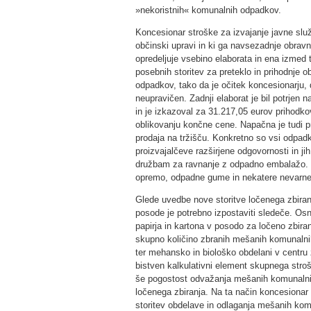
»nekoristnih« komunalnih odpadkov.
Koncesionar stroške za izvajanje javne slu
občinski upravi in ki ga navsezadnje obrav
opredeljuje vsebino elaborata in ena izmed t
posebnih storitev za preteklo in prihodnje 
odpadkov, tako da je očitek koncesionarju,
neupravičen. Zadnji elaborat je bil potrjen n
in je izkazoval za 31.217,05 eurov prihodkov
oblikovanju končne cene. Napačna je tudi p
prodaja na tržišču. Konkretno so vsi odpadk
proizvajalčeve razširjene odgovornosti in ji
družbam za ravnanje z odpadno embalažo. Pr
opremo, odpadne gume in nekatere nevarn
Glede uvedbe nove storitve ločenega zbiranj
posode je potrebno izpostaviti sledeče. Osno
papirja in kartona v posodo za ločeno zbir
skupno količino zbranih mešanih komunalnih
ter mehansko in biološko obdelani v centru 
bistven kalkulativni element skupnega stro
še pogostost odvažanja mešanih komunalnih 
ločenega zbiranja. Na ta način koncesiona
storitev obdelave in odlaganja mešanih komu