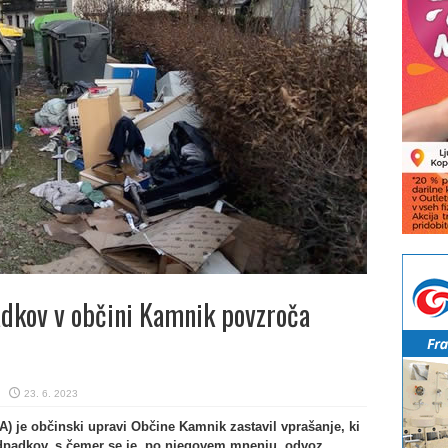
adkov v občini Kamnik povzroča
23. 6. 2023
) je občinski upravi Občine Kamnik zastavil vprašanje, ki
dpadkov, s čemer se je, po njegovem mnenju, odvoz