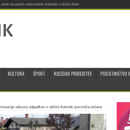
ne vode na javnih vodovodnih sistemih v občini Kamnik
KULTURA
ŠPORT
KOLEDAR PRIREDITEV
PODJETNIŠTVO I
imizacije odvoza odpadkov v občini Kamnik povzroča težave