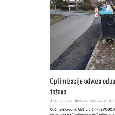
Optimizacije odvoza odp
težave
Objavil:
Urednik
Rubrika:
LOKALNA POLITIKA
Občinski svetnik Aleš Lipičnik (SVOBODA
se nanaša na “optimatizacijo” odvoza o