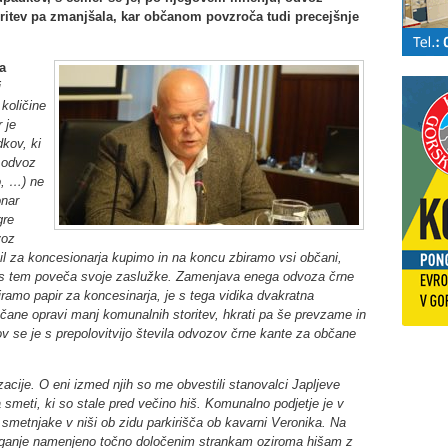
oritev pa zmanjšala, kar občanom povzroča tudi precejšnje
a
i
količine
 je
dkov, ki
j odvoz
o, …) ne
onar
gre
voz
il za koncesionarja kupimo in na koncu zbiramo vsi občani,
in s tem poveča svoje zaslužke. Zamenjava enega odvoza črne
ramo papir za koncesinarja, je s tega vidika dvakratna
čane opravi manj komunalnih storitev, hkrati pa še prevzame in
v se je s prepolovitvijo števila odvozov črne kante za občane
zacije. O eni izmed njih so me obvestili stanovalci Japljeve
a smeti, ki so stale pred večino hiš. Komunalno podjetje je v
smetnjake v niši ob zidu parkirišča ob kavarni Veronika. Na
laganje namenjeno točno določenim strankam oziroma hišam z