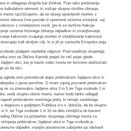
ve in odlaganja dvignile kar štirikrat. Prav tako predstavlja
vni kalkulativni element, ki znižuje skupne stroške zbiranja
 mestu razčiščujemo, da se obseg opravljenih storitev z
stosti odvoza črne posode ni spremenil oziroma zmanjšal, saj
 odvozov s smetarskimi vozili, gre le za različne frakcije
jenje sistema ločenega zbiranja odpadkov in zmanjševanje
nje kakovosti izvajanja storitev in izboljševanje kakovosti
zujejo tudi okoljski cilji, ki si jih je zastavila Evropska unija.
u svobode podajam naslednji odgovor. Pred ureditvijo skupnega
nika smo na Občino Kamnik prejeli že več prijav glede
 Japljevi ulici, kar je kazilo videz mesta ter bistveno otežkočalo
 po tej ulici.
ga ogleda smo posredovali dopis prebivalcem Japljeve ulice in
zabojnike z javne površine. S strani zgoraj pozvanih prebivalcev
aj se za stanovalce Japljeve ulice 3 in 5 ter Trga svobode 1 in
ike, uredi skupno zbirno mesto, kamor bodo lahko odlagali
i naproti prebivalcem mestnega jedra, ki nimajo zasebnega
 v dogovoru s podjetjem Publikus d.o.o. določila, da bo skupno
 in 5 ter Trga svobode 1 in 10 na delu zemljišča ob kavarni
a predlog Občine za postavitev skupnega zbirnega mesta za
strinjanja prebivalcev Japljeve ulice in Trga svobode je
posamezne odpadke, manjše posamezne zabojnike pa odstranil