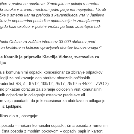
jitev v praksi ne upošteva. Smetnjaki se polnijo s smetmi
i »otok« v starem mestnem jedru pa je res neprijeten. Hkrati
ečke s smetmi kar na prehodu s kavarniškega vrta v Japljevo
adkov je neposredna posledica optimizacije in zmanjšanega
do kazi okolico, v poletni vročini pa bodo izrazitejše tudi
orila Občina za zaščito interesov 33.000 občanov pred
un kvalitete in količine opravljenih storitev koncesionarja?”
Kamnik je pripravila Klavdija Vidmar, svetovalka za
lja:
ja s komunalnimi odpadki koncesionar za zbiranje odpadkov
ogiji za oblikovanje cen storitev obveznih občinskih
adni list RS, št. 87/12, 109/12, 76/17, 78/19 in 44/22 – ZVO-2).
o prikazan obračun za zbiranje določenih vrst komunalnih
ih odpadkov in odlaganje ostankov predelave ali
 velja poudariti, da je koncesionar za obdelavo in odlaganje
iz Ljubljane.
likus d.o.o., obsegajo:
rna posoda – mešani komunalni odpadki; črna posoda z rumenim
rna posoda z modrim pokrovom – odpadni papir in karton;