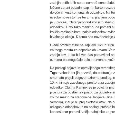
zadnjih petih letih so se namreč cene obdela
ločeno zbrani odpadni papir in karton poziti
določenih vrst komunalnih odpadkov. Na tem
uvedbo nove storitve ter zmanjšanjem pogo
je v procesu zbiranja opravljeno isto število
odpadkov. Prav tako menimo, da pomeni šir
količin mešanih komunalnih odpadkov zviševa
bivalnega okolja. K temu nas navsezadnje zave
Glede problematike na Japljevi ulici in Trg
zbirnega mesta za odpadke ob kavarni Vero
zabojnikov, ki so bili ves čas postavljeni na
oziroma onemogočalo celo interventne vožnje
Na podlagi prijave in opravljenega terenske
Trga svobode ter jih pozvali, da odstranijo 
smo nato prejeli odgovor oziroma predlog, n
10, ki nimajo zasebnega prostora za zabojn
odpadke. Občina Kamnik se je odločila prit
prostora za postavitev posod za odpadke in
zbirno mesto za stanovalce Japljeve ulice 3
Veronika, kjer je bil prej ekološki otok. N
odlaganje odpadkov in na podlagi prošnje in 
koncesionar postavil večje zabojnike za 