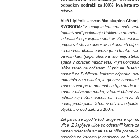
odpadkov podražil za 100%, kvaliteta st
težave.
Aleš Lipičnik – svetniška skupina Gibanj
SVOBODA:
“V zadnjem letu smo priča vrst
“optimizacij” poslovanja Publicusa na račun 
in kvalitete opravljenih storitev. Koncesionar
prepolovil število odvozov nekoristnih odpa
so predmet plačila odvoza (črna kanta), sa
barvnih kant (papir, plastika, aluminij, stekl
spada v obračun nadomestil, ki jih koncesi
lahko zaračuna občanom. V primeru le teh 
namreč za Publicusu koristne odpadke: od
materiala za reciklažo, ki ga brez nadomest
koncesionar pa ta material na trgu proda 
kante z odvozom modre, v kateri občani zbi
optimizacija. Koncesionar na ta način za ob
naprej proda papir. Storitev odvoza odpadko
objektivno podražila za 100%.
Žal pa so se zgodile tudi druge vrste optimi
ulice. Z Japljeve ulice so odstranili kante z
namen odlaganja smeti za te hiše postavilo 
posodah za kavarno je napisano, da je od