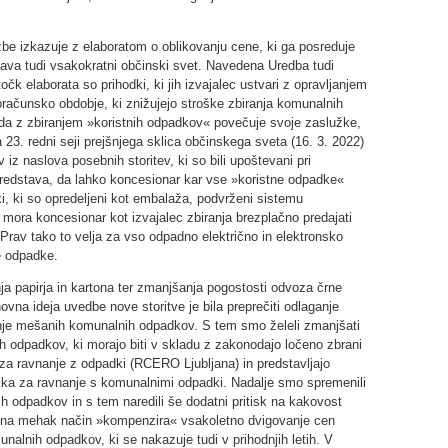
žbe izkazuje z elaboratom o oblikovanju cene, ki ga posreduje
nava tudi vsakokratni občinski svet. Navedena Uredba tudi
očk elaborata so prihodki, ki jih izvajalec ustvari z opravljanjem
obračunsko obdobje, ki znižujejo stroške zbiranja komunalnih
 da z zbiranjem »koristnih odpadkov« povečuje svoje zaslužke,
a 23. redni seji prejšnjega sklica občinskega sveta (16. 3. 2022)
 iz naslova posebnih storitev, ki so bili upoštevani pri
redstava, da lahko koncesionar kar vse »koristne odpadke«
i, ki so opredeljeni kot embalaža, podvrženi sistemu
h mora koncesionar kot izvajalec zbiranja brezplačno predajati
av tako to velja za vso odpadno električno in elektronsko
e odpadke.
a papirja in kartona ter zmanjšanja pogostosti odvoza črne
vna ideja uvedbe nove storitve je bila preprečiti odlaganje
anje mešanih komunalnih odpadkov. S tem smo želeli zmanjšati
 odpadkov, ki morajo biti v skladu z zakonodajo ločeno zbrani
za ravnanje z odpadki (RCERO Ljubljana) in predstavljajo
ška za ravnanje s komunalnimi odpadki. Nadalje smo spremenili
odpadkov in s tem naredili še dodatni pritisk na kakovost
r na mehak način »kompenzira« vsakoletno dvigovanje cen
nalnih odpadkov, ki se nakazuje tudi v prihodnjih letih. V