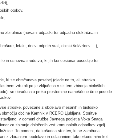
dki),
loških otokov,
le,
čno zbiralnico (nevarni odpadki ter odpadna električna in
brošure, letaki, dnevi odprtih vrat, obiski šol/vrtcev …),
lo in osnovna sredstva, ki jih koncesionar poseduje ter
e, ki se obračunava posebej (glede na to, ali stranka
astnem vrtu ali pa je vključena v sistem zbiranja bioloških
odo), se obračunajo preko prostornine nameščene črne posode
padkov.
 vse stroške, povezane z obdelavo mešanih in biološko
na območju občine Kamnik v RCERO Ljubljana. Storitve
postavljeno, v domeni družbe Javnega podjetja Voka Snaga
sionar za zbiranje določenih vrst komunalnih odpadkov zgolj
oložnice. To pomeni, da košarica storitev, ki se zaračuna
ni z zbiranjem, obdelavo in odlaganjem tako »koristnih« kot