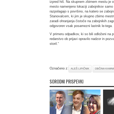
izpred hiš. Na skupnem zbirnem mestu je o
mesto namenjeno lokaciji zabojnikov samo z
razpolagajo s površino, na katero se zabojni
Stanovalcem, ki jim je skupno zbirno mestn
zaradi ohranjanja čistoče na zabojnikih zago
odgovoren vsak posamezni lastnik le-tega.
V primeru odpadkov, ki so bili odloženi na 
redarstvo ob prijavi opravilo nadzor in poz
storil.”
Označeno z:
ALEŠ LIPIČNIK
OBČINA KAMNI
SORODNI PRISPEVKI