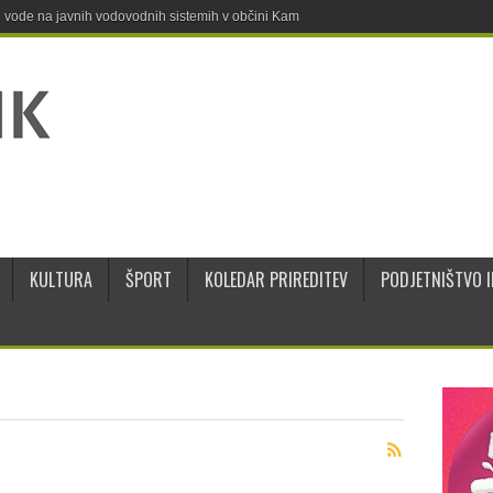
ne vode na javnih vodovodnih sistemih v občini Kamnik
KULTURA
ŠPORT
KOLEDAR PRIREDITEV
PODJETNIŠTVO I