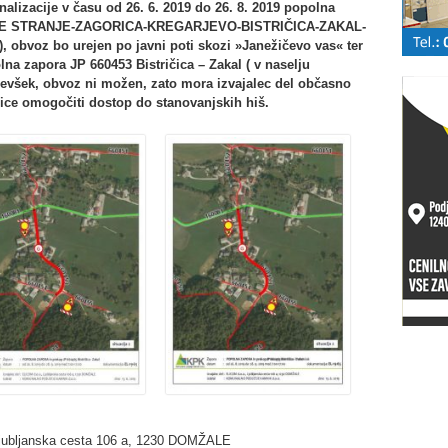
lizacije v času od 26. 6. 2019 do 26. 8. 2019 popolna
RNJE STRANJE-ZAGORICA-KREGARJEVO-BISTRIČICA-ZAKAL-
, obvoz bo urejen po javni poti skozi »Janežičevo vas« ter
lna zapora JP 660453 Bistričica – Zakal ( v naselju
robevšek, obvoz ni možen, zato mora izvajalec del občasno
čice omogočiti dostop do stanovanjskih hiš.
 Ljubljanska cesta 106 a, 1230 DOMŽALE