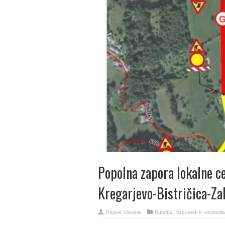
Popolna zapora lokalne ce
Kregarjevo-Bistričica-Za
Objavil:
Urednik
Rubrika:
Napovedi in obvestila