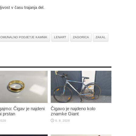
ivost v času trajanja del.
OMUNALNO PODJETJE KAMNIK
LENART
ZAGORICA
ZAKAL
jmo: Čigav je najdeni
Čigavo je najdeno kolo
i prstan
znamke Giant
 2026
6. 8. 2026