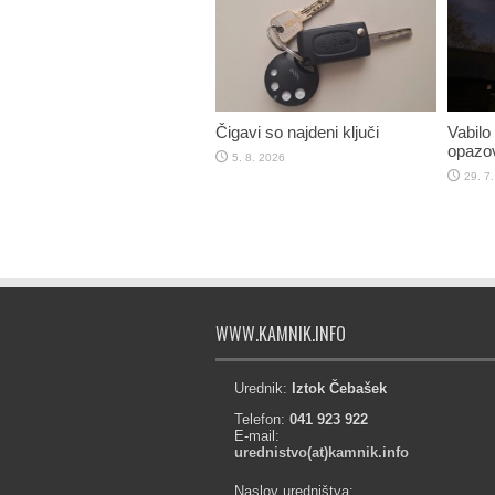
Čigavi so najdeni ključi
Vabilo
opazov
5. 8. 2026
29. 7
WWW.KAMNIK.INFO
Urednik:
Iztok Čebašek
Telefon:
041 923 922
E-mail:
urednistvo(at)kamnik.info
Naslov uredništva: