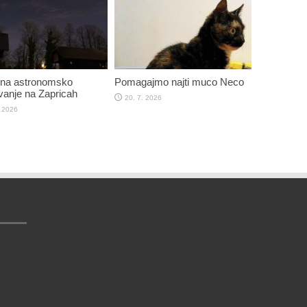
 na astronomsko
Pomagajmo najti muco Neco
anje na Zapricah
20. 7. 2026
. 2026