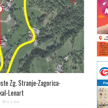
ste Zg. Stranje-Zagorica-
kal-Lenart
21. 6. 2019