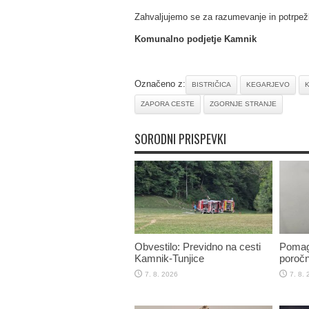
Zahvaljujemo se za razumevanje in potrpežlj
Komunalno podjetje Kamnik
Označeno z:
BISTRIČICA
KEGARJEVO
K
ZAPORA CESTE
ZGORNJE STRANJE
SORODNI PRISPEVKI
Obvestilo: Previdno na cesti
Pomaga
Kamnik-Tunjice
poročn
7. 8. 2026
7. 8.