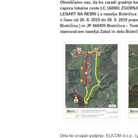
Obveščamo vas, da bo zaradi gradnje kana
zapora lokalne ceste LC 160081 ZGO
LENART NA REBRI ( v naselju Bistričica )
v času od 26. 8. 2019 do 28. 9. 2019 popo
Bistričica ) in JP 660455 Bistričica – T
stanovalcem naselja Zakal in dela Bistri
Dela bo izvajalo podjetje, ELICOM d.o.o.,