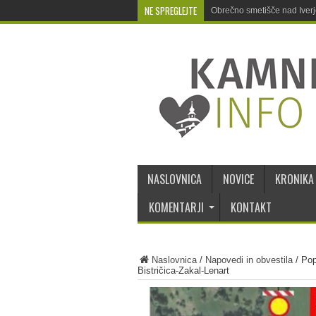
NE SPREGLEJTE
Obrečno smetišče nad Iver
NASLOVNICA
NOVICE
KRONIKA
KOMENTARJI
KONTAKT
Naslovnica
/
Napovedi in obvestila
/
Pop
Bistričica-Zakal-Lenart