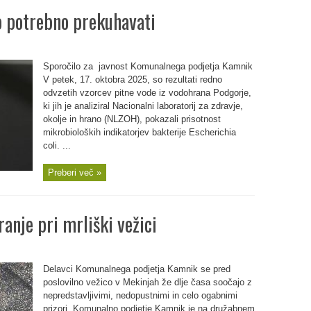
o potrebno prekuhavati
Sporočilo za javnost Komunalnega podjetja Kamnik
V petek, 17. oktobra 2025, so rezultati redno
odvzetih vzorcev pitne vode iz vodohrana Podgorje,
ki jih je analiziral Nacionalni laboratorij za zdravje,
okolje in hrano (NLZOH), pokazali prisotnost
mikrobioloških indikatorjev bakterije Escherichia
coli. ...
Preberi več »
ranje pri mrliški vežici
Delavci Komunalnega podjetja Kamnik se pred
poslovilno vežico v Mekinjah že dlje časa soočajo z
nepredstavljivimi, nedopustnimi in celo ogabnimi
prizori. Komunalno podjetje Kamnik je na družabnem