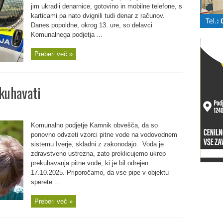
jim ukradli denarnice, gotovino in mobilne telefone, s
karticami pa nato dvignili tudi denar z računov.
Danes popoldne, okrog 13. ure, so delavci
Komunalnega podjetja ...
Preberi več »
kuhavati
Komunalno podjetje Kamnik obvešča, da so
ponovno odvzeti vzorci pitne vode na vodovodnem
sistemu Iverje, skladni z zakonodajo. Voda je
zdravstveno ustrezna, zato preklicujemo ukrep
prekuhavanja pitne vode, ki je bil odrejen
17.10.2025. Priporočamo, da vse pipe v objektu
sperete ...
Preberi več »