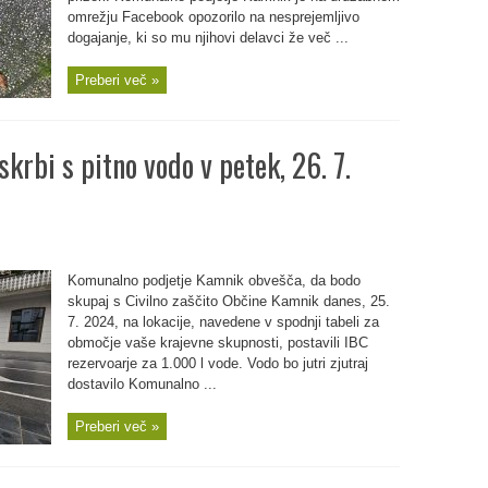
omrežju Facebook opozorilo na nesprejemljivo
dogajanje, ki so mu njihovi delavci že več ...
Preberi več »
krbi s pitno vodo v petek, 26. 7.
Komunalno podjetje Kamnik obvešča, da bodo
skupaj s Civilno zaščito Občine Kamnik danes, 25.
7. 2024, na lokacije, navedene v spodnji tabeli za
območje vaše krajevne skupnosti, postavili IBC
rezervoarje za 1.000 l vode. Vodo bo jutri zjutraj
dostavilo Komunalno ...
Preberi več »