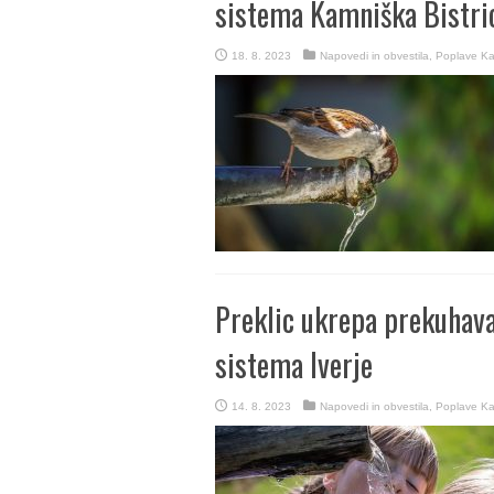
sistema Kamniška Bistri
18. 8. 2023
Napovedi in obvestila
,
Poplave K
Preklic ukrepa prekuhav
sistema Iverje
14. 8. 2023
Napovedi in obvestila
,
Poplave K