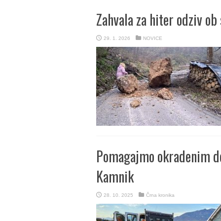
Zahvala za hiter odziv o
29. 1. 2026
NOVICE
Pomagajmo okradenim de
Kamnik
28. 10. 2025
Črna kronika