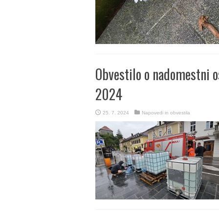
Obvestilo o nadomestni os
2024
25. 7. 2024
Napovedi in obvestila