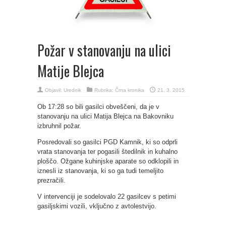
Požar v stanovanju na ulici
Matije Blejca
Objavil:
Urednik
Rubrika:
Črna kronika
21. 3. 2015
Ob 17:28 so bili gasilci obveščeni, da je v
stanovanju na ulici Matija Blejca na Bakovniku
izbruhnil požar.
Posredovali so gasilci PGD Kamnik, ki so odprli
vrata stanovanja ter pogasili štedilnik in kuhalno
ploščo. Ožgane kuhinjske aparate so odklopili in
iznesli iz stanovanja, ki so ga tudi temeljito
prezračili.
V intervenciji je sodelovalo 22 gasilcev s petimi
gasiljskimi vozili, vključno z avtolestvijo.