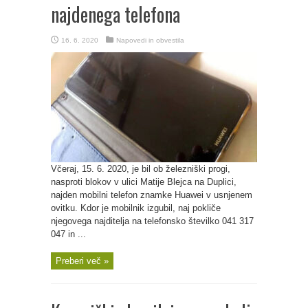
najdenega telefona
16. 6. 2020
Napovedi in obvestila
Včeraj, 15. 6. 2020, je bil ob železniški progi,
nasproti blokov v ulici Matije Blejca na Duplici,
najden mobilni telefon znamke Huawei v usnjenem
ovitku. Kdor je mobilnik izgubil, naj pokliče
njegovega najditelja na telefonsko številko 041 317
047 in ...
Preberi več »