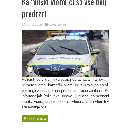
Kamniški vlomilci so vse bolj
predrzni
18. 4. 2018
Črna kronika
Policisti so v Kamniku včeraj obravnavali kar dva
primera vloma, kamniški vlomilski zlikovci pa so si
postregli z denarjem in prenosnim računalnikom. Po
informacijah Policijske uprave Ljubljana, so neznani
storilci včeraj dopoldne skozi vhodna vrata vlomili v
stanovanje v 1. ...
Preberi več »