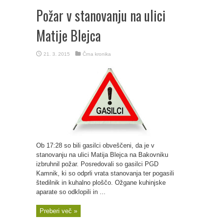
Požar v stanovanju na ulici
Matije Blejca
21. 3. 2015
Črna kronika
Ob 17:28 so bili gasilci obveščeni, da je v
stanovanju na ulici Matija Blejca na Bakovniku
izbruhnil požar. Posredovali so gasilci PGD
Kamnik, ki so odprli vrata stanovanja ter pogasili
štedilnik in kuhalno ploščo. Ožgane kuhinjske
aparate so odklopili in ...
Preberi več »