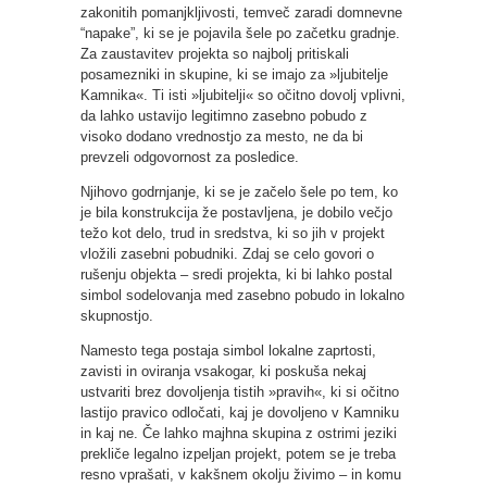
zakonitih pomanjkljivosti, temveč zaradi domnevne
“napake”, ki se je pojavila šele po začetku gradnje.
Za zaustavitev projekta so najbolj pritiskali
posamezniki in skupine, ki se imajo za »ljubitelje
Kamnika«. Ti isti »ljubitelji« so očitno dovolj vplivni,
da lahko ustavijo legitimno zasebno pobudo z
visoko dodano vrednostjo za mesto, ne da bi
prevzeli odgovornost za posledice.
Njihovo godrnjanje, ki se je začelo šele po tem, ko
je bila konstrukcija že postavljena, je dobilo večjo
težo kot delo, trud in sredstva, ki so jih v projekt
vložili zasebni pobudniki. Zdaj se celo govori o
rušenju objekta – sredi projekta, ki bi lahko postal
simbol sodelovanja med zasebno pobudo in lokalno
skupnostjo.
Namesto tega postaja simbol lokalne zaprtosti,
zavisti in oviranja vsakogar, ki poskuša nekaj
ustvariti brez dovoljenja tistih »pravih«, ki si očitno
lastijo pravico odločati, kaj je dovoljeno v Kamniku
in kaj ne. Če lahko majhna skupina z ostrimi jeziki
prekliče legalno izpeljan projekt, potem se je treba
resno vprašati, v kakšnem okolju živimo – in komu