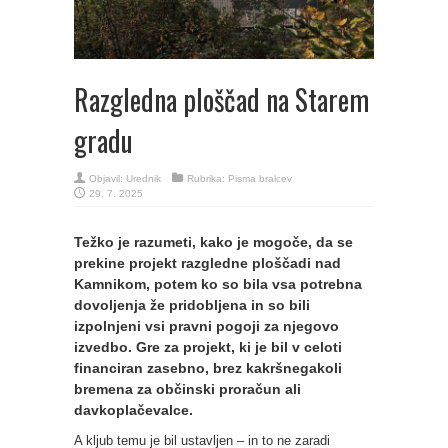
Razgledna ploščad na Starem
gradu
Objavil:
Urednik
Rubrika:
Pisma bralcev
29. 7. 2025
Težko je razumeti, kako je mogoče, da se
prekine projekt razgledne ploščadi nad
Kamnikom, potem ko so bila vsa potrebna
dovoljenja že pridobljena in so bili
izpolnjeni vsi pravni pogoji za njegovo
izvedbo. Gre za projekt, ki je bil v celoti
financiran zasebno, brez kakršnegakoli
bremena za občinski proračun ali
davkoplačevalce.
A kljub temu je bil ustavljen – in to ne zaradi