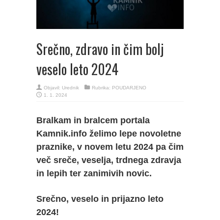
Srečno, zdravo in čim bolj
veselo leto 2024
Objavil:
Urednik
Rubrika:
POUDARJENO
1. 1. 2024
Bralkam in bralcem portala
Kamnik.info želimo lepe novoletne
praznike, v novem letu 2024 pa čim
več sreče, veselja, trdnega zdravja
in lepih ter zanimivih novic.
Srečno, veselo in prijazno leto
2024!