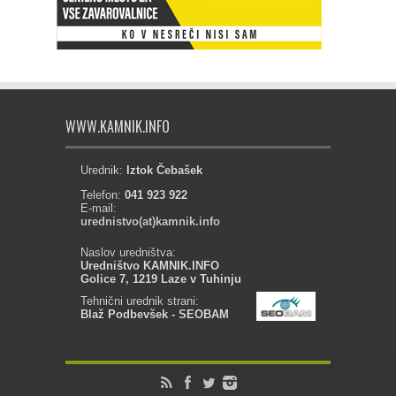
WWW.KAMNIK.INFO
Urednik:
Iztok Čebašek
Telefon:
041 923 922
E-mail:
urednistvo(at)kamnik.info
Naslov uredništva:
Uredništvo KAMNIK.INFO
Golice 7, 1219 Laze v Tuhinju
Tehnični urednik strani:
Blaž Podbevšek - SEOBAM