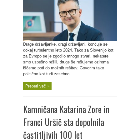
Drage državljanke, dragi državljani, končuje se
dokaj turbulentno leto 2024. Tako za Slovenijo kot
za Evropo se je zgodilo mnogo stvari, nekatere
smo uspešno rešili, druge še rešujemo oziroma
iščemo poti do možnih rešitev. Govorim tako
politično kot tudi zasebno. ...
Preberi več »
Kamničana Katarina Zore in
Franci Uršič sta dopolnila
častitljivih 100 let