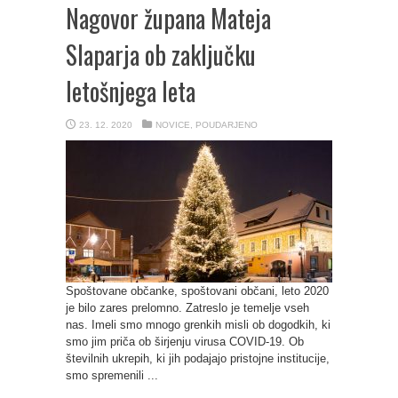
Nagovor župana Mateja
Slaparja ob zaključku
letošnjega leta
23. 12. 2020
NOVICE
,
POUDARJENO
Spoštovane občanke, spoštovani občani, leto 2020
je bilo zares prelomno. Zatreslo je temelje vseh
nas. Imeli smo mnogo grenkih misli ob dogodkih, ki
smo jim priča ob širjenju virusa COVID-19. Ob
številnih ukrepih, ki jih podajajo pristojne institucije,
smo spremenili ...