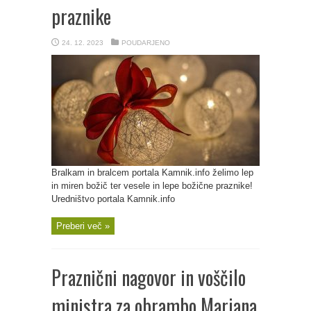
praznike
24. 12. 2023
POUDARJENO
Bralkam in bralcem portala Kamnik.info želimo lep
in miren božič ter vesele in lepe božične praznike!
Uredništvo portala Kamnik.info
Preberi več »
Praznični nagovor in voščilo
ministra za obrambo Marjana