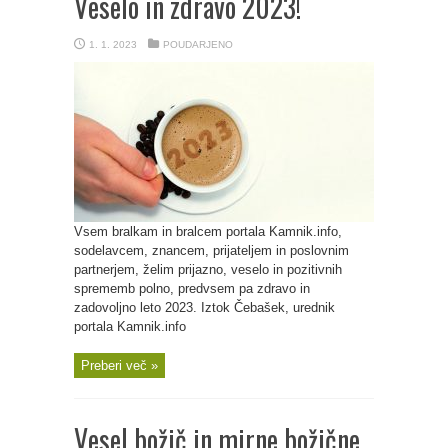
Veselo in zdravo 2023!
1. 1. 2023
POUDARJENO
Vsem bralkam in bralcem portala Kamnik.info,
sodelavcem, znancem, prijateljem in poslovnim
partnerjem, želim prijazno, veselo in pozitivnih
sprememb polno, predvsem pa zdravo in
zadovoljno leto 2023. Iztok Čebašek, urednik
portala Kamnik.info
Preberi več »
Vesel božič in mirne božične