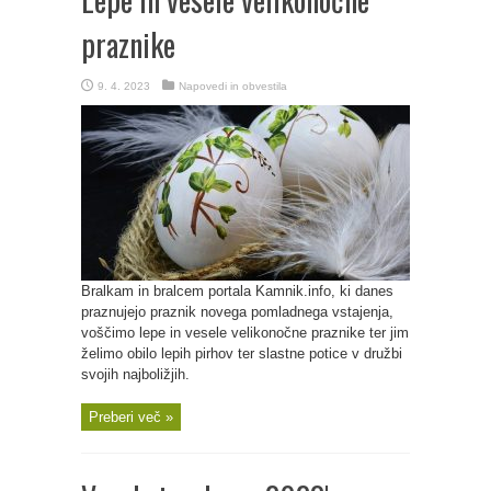
praznike
9. 4. 2023
Napovedi in obvestila
Bralkam in bralcem portala Kamnik.info, ki danes
praznujejo praznik novega pomladnega vstajenja,
voščimo lepe in vesele velikonočne praznike ter jim
želimo obilo lepih pirhov ter slastne potice v družbi
svojih najboližjih.
Preberi več »