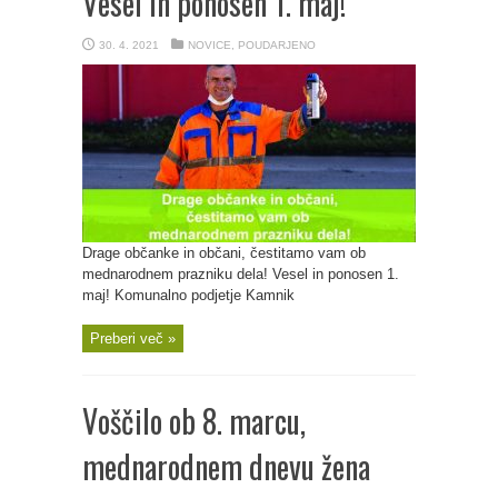
Vesel in ponosen 1. maj!
30. 4. 2021
NOVICE
,
POUDARJENO
Drage občanke in občani, čestitamo vam ob
mednarodnem prazniku dela! Vesel in ponosen 1.
maj! Komunalno podjetje Kamnik
Preberi več »
Voščilo ob 8. marcu,
mednarodnem dnevu žena