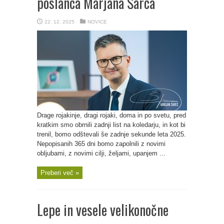
poslanca Marjana Šarca
22. 12. 2025
NOVICE
Drage rojakinje, dragi rojaki, doma in po svetu, pred
kratkim smo obrnili zadnji list na koledarju, in kot bi
trenil, bomo odštevali še zadnje sekunde leta 2025.
Nepopisanih 365 dni bomo zapolnili z novimi
obljubami, z novimi cilji, željami, upanjem ...
Preberi več »
Lepe in vesele velikonočne