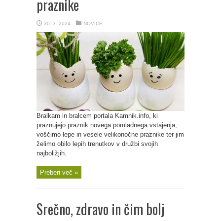
praznike
30. 3. 2024
NOVICE
Bralkam in bralcem portala Kamnik.info, ki
praznujejo praznik novega pomladnega vstajenja,
voščimo lepe in vesele velikonočne praznike ter jim
želimo obilo lepih trenutkov v družbi svojih
najboližjih.
Preberi več »
Srečno, zdravo in čim bolj