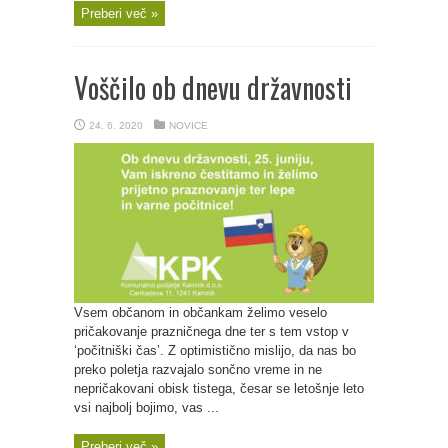
Preberi več »
Voščilo ob dnevu državnosti
24. 6. 2020
NOVICE
Vsem občanom in občankam želimo veselo
pričakovanje prazničnega dne ter s tem vstop v
‘počitniški čas’. Z optimistično mislijo, da nas bo
preko poletja razvajalo sončno vreme in ne
nepričakovani obisk tistega, česar se letošnje leto
vsi najbolj bojimo, vas ...
Preberi več »