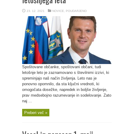
23. 12. 2021
NOVICE
,
POUDARJENO
Spoštovane občanke, spoštovani občani, tudi
letošnje leto je zaznamovano s številnimi izzivi, ki
spreminjajo naš način življenja. Leto nas je
ponovno opomnilo, da sta ključni vrednoti, ki
omogočata dosežke, napredek in boljše življenje,
prav medsebojno razumevanje in sodelovanje. Zato
naj ...
Preberi več »