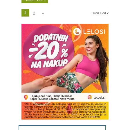
1
2
»
Stran 1 od 2