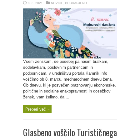
8. 3. 2021
NOVICE
,
POUDARJENO
Vsem ženskam, še posebej pa našim bralkam,
sodelavkam, poslovnim partnericam in
podpornicam, v uredništvu portala Kamnik.info
voščimo ob 8. marcu, mednarodnem dnevu žena.
Ob dnevu, ki je posvečen praznovanju ekonomske,
politične in socialne enakopravnosti in dosežkov
žensk, vam želimo, da ...
Preberi več »
Glasbeno voščilo Turističnega