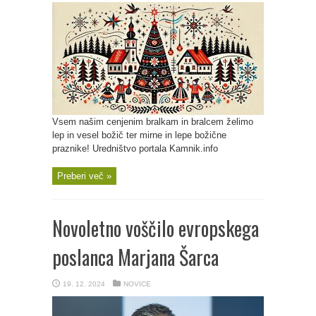
Vsem našim cenjenim bralkam in bralcem želimo
lep in vesel božič ter mirne in lepe božične
praznike! Uredništvo portala Kamnik.info
Preberi več »
Novoletno voščilo evropskega
poslanca Marjana Šarca
19. 12. 2024
NOVICE