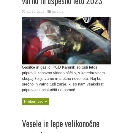
varno in uspešno leto 2023
21. 12. 2022
NOVICE
Gasilke in gasilci PGD Kamnik so tudi letos
pripravili zabavno video voščilo, s katerim vsem
skupaj želijo varno in srečno novo leto. Naj bo
srečno in varno tudi zanje, ki so nam vsakokrat
pripravljeni priskočiti na pomoč.
Preberi več »
Vesele in lepe velikonočne