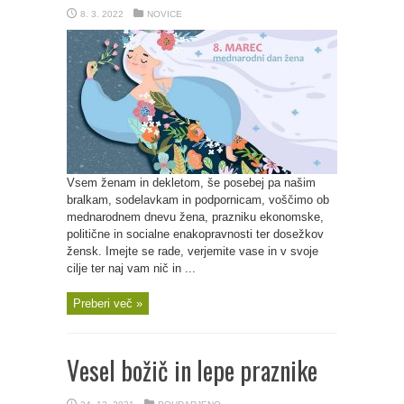
8. 3. 2022
NOVICE
Vsem ženam in dekletom, še posebej pa našim
bralkam, sodelavkam in podpornicam, voščimo ob
mednarodnem dnevu žena, prazniku ekonomske,
politične in socialne enakopravnosti ter dosežkov
žensk. Imejte se rade, verjemite vase in v svoje
cilje ter naj vam nič in ...
Preberi več »
Vesel božič in lepe praznike