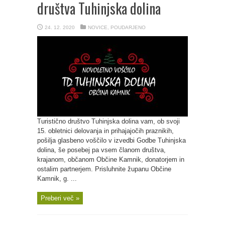
društva Tuhinjska dolina
24. 12. 2020
NOVICE
,
POUDARJENO
Turistično društvo Tuhinjska dolina vam, ob svoji
15. obletnici delovanja in prihajajočih praznikih,
pošilja glasbeno voščilo v izvedbi Godbe Tuhinjska
dolina, še posebej pa vsem članom društva,
krajanom, občanom Občine Kamnik, donatorjem in
ostalim partnerjem. Prisluhnite županu Občine
Kamnik, g. ...
Preberi več »