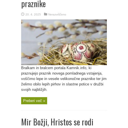
praznike
20. 4. 2025
Nerazvrščeno
Bralkam in bralcem portala Kamnik.info, ki
praznujejo praznik novega pomladnega vstajenja,
voščimo lepe in vesele velikonočne praznike ter jim
želimo obilo lepih pirhov in slastne potice v družbi
svojih najbližjih.
Preberi več »
Mir Božji, Hristos se rodi