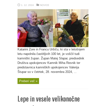
1. 12. 2024
NOVICE
Katarini Zore in Francu Uršiču, ki sta v letošnjem
letu napolnila častitljivih 100 let, je voščil tudi
kamniški župan. Župan Matej Slapar, predsednik
Društva upokojencev Kamnik Miha Resnik ter
predstavnica kamniških upokojencev Valerija
Štupar so v četrtek, 28. novembra 2024, ...
Preberi več »
Lepe in vesele velikonočne