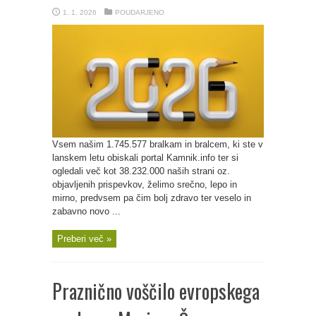
1. 1. 2026
POUDARJENO
Vsem našim 1.745.577 bralkam in bralcem, ki ste v
lanskem letu obiskali portal Kamnik.info ter si
ogledali več kot 38.232.000 naših strani oz.
objavljenih prispevkov, želimo srečno, lepo in
mirno, predvsem pa čim bolj zdravo ter veselo in
zabavno novo ...
Preberi več »
Praznično voščilo evropskega