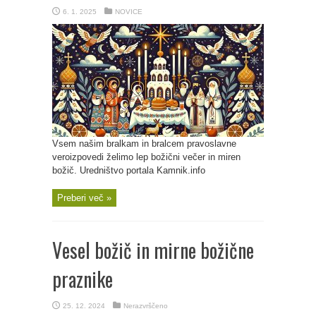
6. 1. 2025
NOVICE
Vsem našim bralkam in bralcem pravoslavne
veroizpovedi želimo lep božični večer in miren
božič. Uredništvo portala Kamnik.info
Preberi več »
Vesel božič in mirne božične
praznike
25. 12. 2024
Nerazvrščeno