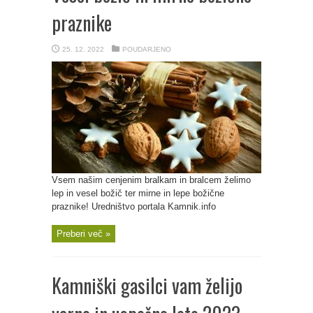
praznike
25. 12. 2022
POUDARJENO
Vsem našim cenjenim bralkam in bralcem želimo
lep in vesel božič ter mirne in lepe božične
praznike! Uredništvo portala Kamnik.info
Preberi več »
Kamniški gasilci vam želijo