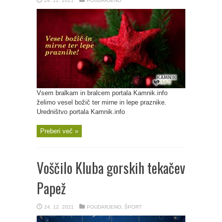
24. 12. 2021
POUDARJENO
Vsem bralkam in bralcem portala Kamnik.info
želimo vesel božič ter mirne in lepe praznike.
Uredništvo portala Kamnik.info
Preberi več »
Voščilo Kluba gorskih tekačev
Papež
24. 12. 2021
POUDARJENO
,
ŠPORT