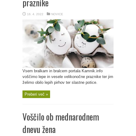
praznike
16. 4. 2022
NOVICE
Vsem bralkam in bralcem portala Kamnik.info
voščimo lepe in vesele velikonočne praznike ter jim
želimo obilo lepih pirhov ter slastne potice.
Preberi več »
Voščilo ob mednarodnem
dnevu žena