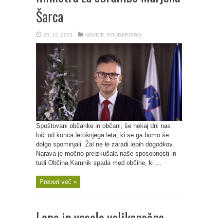
Šarca
23. 12. 2023
NOVICE
,
POUDARJENO
Spoštovani občanke in občani, še nekaj dni nas
loči od konca letošnjega leta, ki se ga bomo še
dolgo spominjali. Žal ne le zaradi lepih dogodkov.
Narava je močno preizkušala naše sposobnosti in
tudi Občina Kamnik spada med občine, ki ...
Preberi več »
Lepe in vesele velikonočne