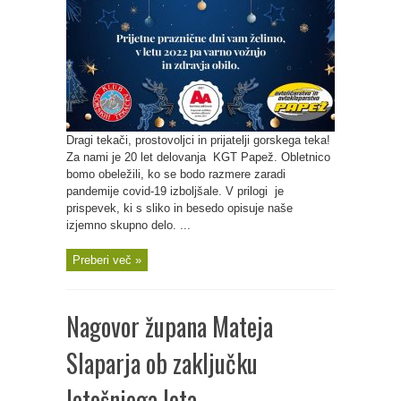
Dragi tekači, prostovoljci in prijatelji gorskega teka!
Za nami je 20 let delovanja KGT Papež. Obletnico
bomo obeležili, ko se bodo razmere zaradi
pandemije covid-19 izboljšale. V prilogi je
prispevek, ki s sliko in besedo opisuje naše
izjemno skupno delo. ...
Preberi več »
Nagovor župana Mateja
Slaparja ob zaključku
letošnjega leta