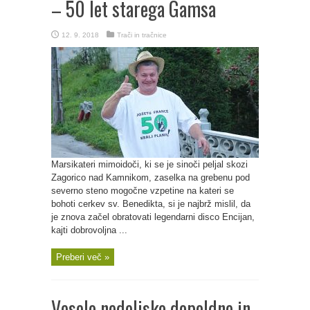
– 50 let starega Gamsa
12. 9. 2018
Trači in tračnice
Marsikateri mimoidoči, ki se je sinoči peljal skozi
Zagorico nad Kamnikom, zaselka na grebenu pod
severno steno mogočne vzpetine na kateri se
bohoti cerkev sv. Benedikta, si je najbrž mislil, da
je znova začel obratovati legendarni disco Encijan,
kajti dobrovoljna ...
Preberi več »
Veselo nedeljsko dopoldne in