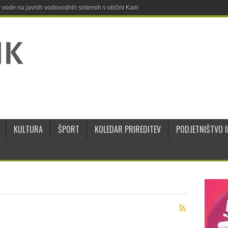
ne vode na javnih vodovodnih sistemih v občini Kamnik
KULTURA
ŠPORT
KOLEDAR PRIREDITEV
PODJETNIŠTVO I