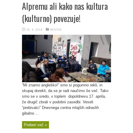
Alpremu ali kako nas kultura
(kulturno) povezuje!
20. 4. 2019
NOVICE
“Mi znamo angleško!” smo si pogumno rekli, in
skupaj dorekli, da se je radi naučimo še več. Tako
smo se v sredo, v toplem dopoldnevu 17. aprila,
že drugič zbrali v podobni zasedbi. Veseli
“prebivalci” Dnevnega centra mlajših odraslih
gibalno ...
Preberi več »