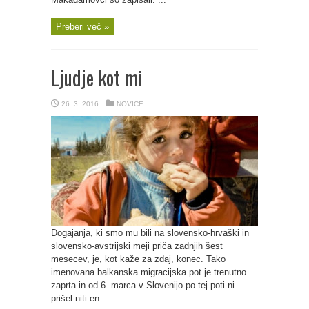
Preberi več »
Ljudje kot mi
26. 3. 2016
NOVICE
Dogajanja, ki smo mu bili na slovensko-hrvaški in
slovensko-avstrijski meji priča zadnjih šest
mesecev, je, kot kaže za zdaj, konec. Tako
imenovana balkanska migracijska pot je trenutno
zaprta in od 6. marca v Slovenijo po tej poti ni
prišel niti en ...