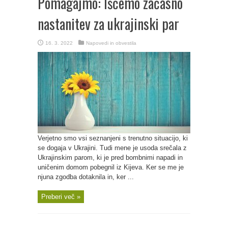
Pomagajmo: Iščemo začasno
nastanitev za ukrajinski par
16. 3. 2022
Napovedi in obvestila
Verjetno smo vsi seznanjeni s trenutno situacijo, ki
se dogaja v Ukrajini. Tudi mene je usoda srečala z
Ukrajinskim parom, ki je pred bombnimi napadi in
uničenim domom pobegnil iz Kijeva. Ker se me je
njuna zgodba dotaknila in, ker ...
Preberi več »