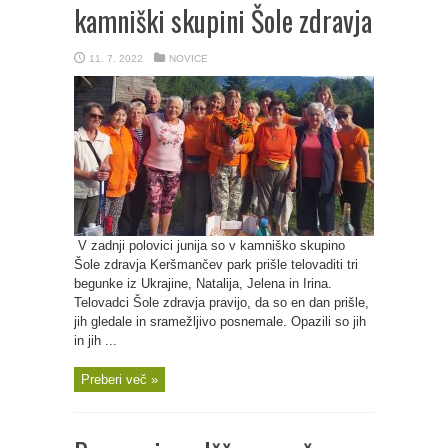
kamniški skupini Šole zdravja
11. 7. 2022
NOVICE
V zadnji polovici junija so v kamniško skupino
Šole zdravja Keršmančev park prišle telovaditi tri
begunke iz Ukrajine, Natalija, Jelena in Irina.
Telovadci Šole zdravja pravijo, da so en dan prišle,
jih gledale in sramežljivo posnemale. Opazili so jih
in jih ...
Preberi več »