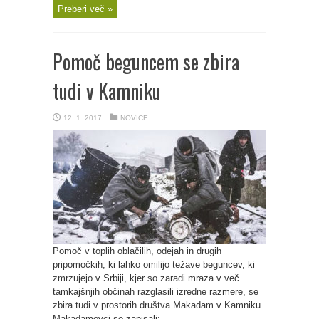
Preberi več »
Pomoč beguncem se zbira
tudi v Kamniku
12. 1. 2017
NOVICE
Pomoč v toplih oblačilih, odejah in drugih
pripomočkih, ki lahko omilijo težave beguncev, ki
zmrzujejo v Srbiji, kjer so zaradi mraza v več
tamkajšnjih občinah razglasili izredne razmere, se
zbira tudi v prostorih društva Makadam v Kamniku.
Makadamovci so zapisali: ...