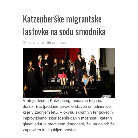
Katzenberške migrantske
lastovke na sodu smodnika
25. 6. 2018
KULTURA
V atriju dvorca Katzenberg, nedavno tega na
dražbi (raz)prodane upravne stavbe smodnišnice,
ki je v zadnjem letu, v okviru skromnih ter povečini
improvizirano izkoriščenih danih možnosti, katerih
glavni adut je predvsem dragoceni, žal pa najbrž že
zapravljen in izgubljen prostor, ...