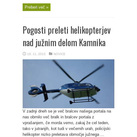
Preberi več »
Pogosti preleti helikopterjev
nad južnim delom Kamnika
18. 11. 2015
NOVICE
V zadnji dneh se je več bralcev našega portala na
nas obrnilo več bralk in bralcev portala z
vprašanjem, če morda vemo, zakaj že cel teden,
tako v jutranjih, kot tudi v večernih urah, policijski
helikopter nizko preletava območje južnega ...