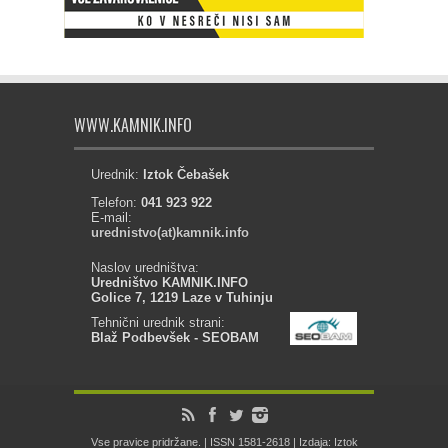
WWW.KAMNIK.INFO
Urednik:
Iztok Čebašek
Telefon:
041 923 922
E-mail:
urednistvo(at)kamnik.info
Naslov uredništva:
Uredništvo KAMNIK.INFO
Golice 7, 1219 Laze v Tuhinju
Tehnični urednik strani:
Blaž Podbevšek - SEOBAM
Vse pravice pridržane. | ISSN 1581-2618 | Izdaja: Iztok