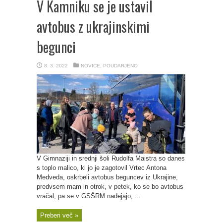
V Kamniku se je ustavil
avtobus z ukrajinskimi
begunci
8. 3. 2022
NOVICE
,
POUDARJENO
V Gimnaziji in srednji šoli Rudolfa Maistra so danes
s toplo malico, ki jo je zagotovil Vrtec Antona
Medveda, oskrbeli avtobus beguncev iz Ukrajine,
predvsem mam in otrok, v petek, ko se bo avtobus
vračal, pa se v GSŠRM nadejajo, ...
Preberi več »