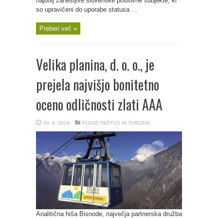
najbolj zanesljive slovenske poslovne subjekte, ki
so upravičeni do uporabe statusa ...
Preberi več »
Velika planina, d. o. o., je
prejela najvišjo bonitetno
oceno odličnosti zlati AAA
24. 4. 2019
PODJETNIŠTVO IN TURIZEM
Analitična hiša Bisnode, največja partnerska družba