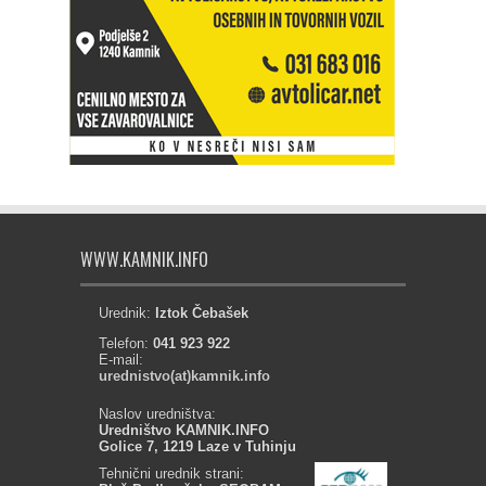
WWW.KAMNIK.INFO
Urednik:
Iztok Čebašek
Telefon:
041 923 922
E-mail:
urednistvo(at)kamnik.info
Naslov uredništva:
Uredništvo KAMNIK.INFO
Golice 7, 1219 Laze v Tuhinju
Tehnični urednik strani: