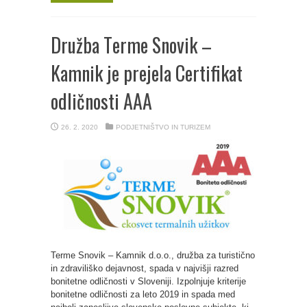
Družba Terme Snovik –
Kamnik je prejela Certifikat
odličnosti AAA
26. 2. 2020
PODJETNIŠTVO IN TURIZEM
Terme Snovik – Kamnik d.o.o., družba za turistično
in zdraviliško dejavnost, spada v najvišji razred
bonitetne odličnosti v Sloveniji. Izpolnjuje kriterije
bonitetne odličnosti za leto 2019 in spada med