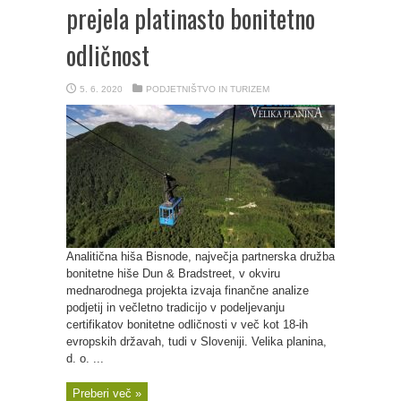
prejela platinasto bonitetno
odličnost
5. 6. 2020
PODJETNIŠTVO IN TURIZEM
Analitična hiša Bisnode, največja partnerska družba
bonitetne hiše Dun & Bradstreet, v okviru
mednarodnega projekta izvaja finančne analize
podjetij in večletno tradicijo v podeljevanju
certifikatov bonitetne odličnosti v več kot 18-ih
evropskih državah, tudi v Sloveniji. Velika planina,
d. o. ...
Preberi več »