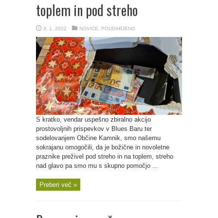
toplem in pod streho
3. 1. 2022
NOVICE
,
POUDARJENO
S kratko, vendar uspešno zbiralno akcijo
prostovoljnih prispevkov v Blues Baru ter
sodelovanjem Občine Kamnik, smo našemu
sokrajanu omogočili, da je božične in novoletne
praznike preživel pod streho in na toplem, streho
nad glavo pa smo mu s skupno pomočjo ...
Preberi več »