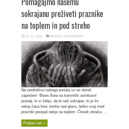
Pomagajmo našemu
sokrajanu preživeti praznike
na toplem in pod streho
22. 12. 2021
NOVICE
,
POUDARJENO
Na uredništvo našega portala so se obrnili
zaposleni Blues Bara na kamniški avtobusni
postaji, ki si želijo, da bi naš sokrajan, ki je že
nekaj časa brez strehe nad glavo, lahko vsaj med
prazniki prespal nekje na toplem. Človek obrača, ...
Preberi več »