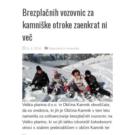
Brezplačnih vozovnic za
kamniške otroke zaenkrat ni
več
9. 3. 2016
Napovedi in obvestila
Velika planina d.o.o. in Občina Kamnik obveščata,
da so sredstva, ki jih je Občina Kamnik v tem letu
namenila za sofinanciranje brezplačnih vozovnic na
Veliko planino, ki so jih lahko izkoristili šoloobvezni
otroci s stalnim prebivališčem v občini Kamnik ter
...