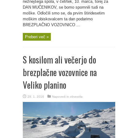
nežnejšega spola, v četrtek, 10. marca, torej za
DAN MUČENIKOV, se bomo spomnili tudi na
moške. Odločili smo se, da prvim štiridesetim
moškim obiskovalcem ta dan podarimo
BREZPLAČNO VOZOVNICO ...
Preberi več »
S kosilom ali večerjo do
brezplačne vozovnice na
Veliko planino
29. 1. 2016
Napovedi in obvestila