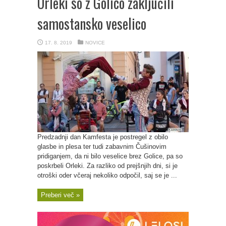
Orleki so z Golico zaključili
samostansko veselico
17. 8. 2019
NOVICE
Predzadnji dan Kamfesta je postregel z obilo
glasbe in plesa ter tudi zabavnim Čušinovim
pridiganjem, da ni bilo veselice brez Golice, pa so
poskrbeli Orleki. Za razliko od prejšnjih dni, si je
otroški oder včeraj nekoliko odpočil, saj se je ...
Preberi več »