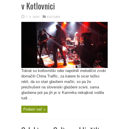
v Kotlovnici
7. 3. 2020
KULTURA
Tokrat so kotlovniški oder napolnili melodični zvoki
domačih China Traffic, za katere bi sicer težko
rekli, da so stari glasbeni mački, so pa že
preizkušeni na slovenski glasbeni sceni, sama
glasbena pot pa jih je iz Kamnika nekajkrat vodila
tudi ...
Preberi več »