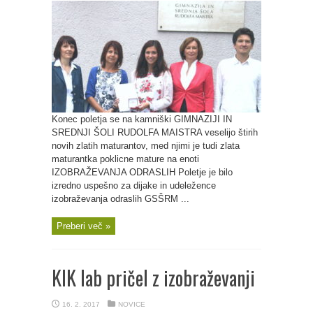
Konec poletja se na kamniški GIMNAZIJI IN
SREDNJI ŠOLI RUDOLFA MAISTRA veselijo štirih
novih zlatih maturantov, med njimi je tudi zlata
maturantka poklicne mature na enoti
IZOBRAŽEVANJA ODRASLIH Poletje je bilo
izredno uspešno za dijake in udeležence
izobraževanja odraslih GSŠRM ...
Preberi več »
KIK lab pričel z izobraževanji
16. 2. 2017
NOVICE