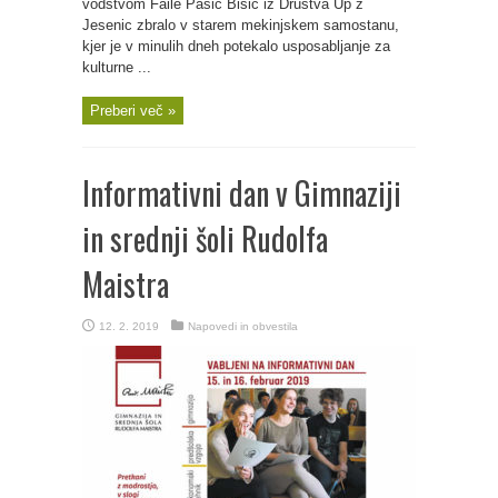
vodstvom Faile Pašić Bišić iz Društva Up z
Jesenic zbralo v starem mekinjskem samostanu,
kjer je v minulih dneh potekalo usposabljanje za
kulturne ...
Preberi več »
Informativni dan v Gimnaziji
in srednji šoli Rudolfa
Maistra
12. 2. 2019
Napovedi in obvestila