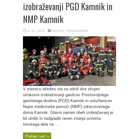
izobraževanji PGD Kamnik in
NMP Kamnik
8. 11. 2023
NOVICE
,
POUDARJENO
V mesecu oktobru sta se odvili dve skupni
strokovni izobraževanji gasilcev Prostovoljnega
gasilskega društva (PGD) Kamnik in uslužbencev
Nujne medicinske pomoči (NMP) zdravstvenega
doma Kamnik. Glavni namen obeh izobraževanj je
bil utrditi in nadgraditi raven znanja oziroma
timskega dela na ...
Preberi več »