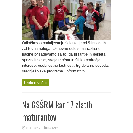
Odločitev o nadaljevanju šolanja je pri štirinajstih
zahtevna naloga. Osnovne šole si na različne
načine prizadevamo za to, da bi fantje in dekleta
spoznali sebe, svoja močna in šibka področja,
interese, osebnostne lastnosti, trg dela in, seveda,
srednješolske programe. Informativni ...
Preberi več »
Na GSŠRM kar 17 zlatih
maturantov
8. 9. 2017
NOVICE