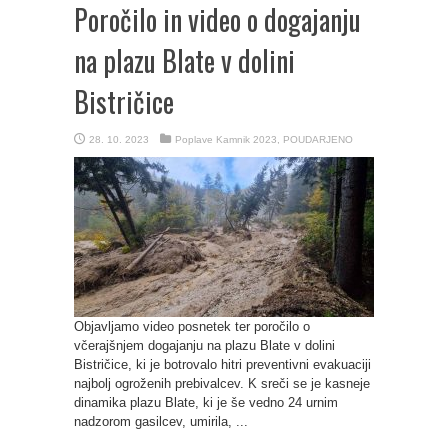
Poročilo in video o dogajanju
na plazu Blate v dolini
Bistričice
28. 10. 2023
Poplave Kamnik 2023
,
POUDARJENO
Objavljamo video posnetek ter poročilo o
včerajšnjem dogajanju na plazu Blate v dolini
Bistričice, ki je botrovalo hitri preventivni evakuaciji
najbolj ogroženih prebivalcev. K sreči se je kasneje
dinamika plazu Blate, ki je še vedno 24 urnim
nadzorom gasilcev, umirila, ...