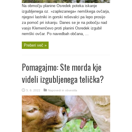
Na območju planine Osredek poteka iskanje
izgubljenega oz. »zaplezanega« nemškega ovčarja,
njegovi lastniki in gorski reševalci pa lepo prosijo
za pomoč pri iskanju. Danes se je na pobočju nad
vasjo Klemenčevo proti planini Osredek izgubil
nemški ovčar. Po navedbah občana, ...
Preberi več »
Pomagajmo: Ste morda kje
videli izgubljenega telička?
5. 6. 2022
Napovedi in obvestila