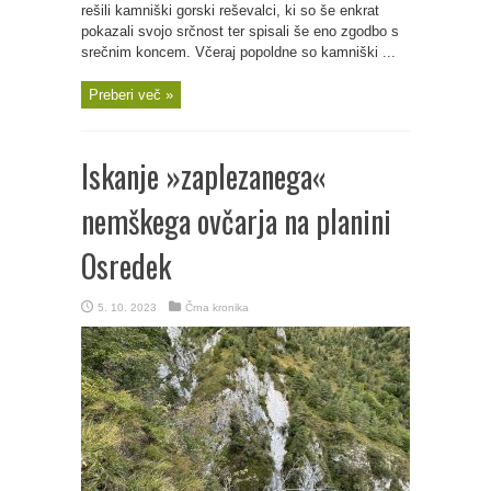
rešili kamniški gorski reševalci, ki so še enkrat
pokazali svojo srčnost ter spisali še eno zgodbo s
srečnim koncem. Včeraj popoldne so kamniški ...
Preberi več »
Iskanje »zaplezanega«
nemškega ovčarja na planini
Osredek
5. 10. 2023
Črna kronika