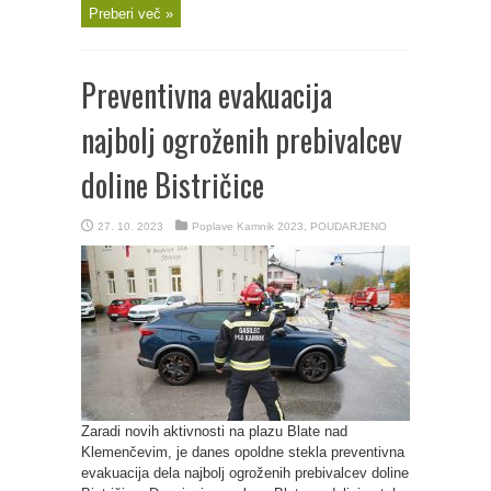
Preberi več »
Preventivna evakuacija
najbolj ogroženih prebivalcev
doline Bistričice
27. 10. 2023
Poplave Kamnik 2023
,
POUDARJENO
Zaradi novih aktivnosti na plazu Blate nad
Klemenčevim, je danes opoldne stekla preventivna
evakuacija dela najbolj ogroženih prebivalcev doline