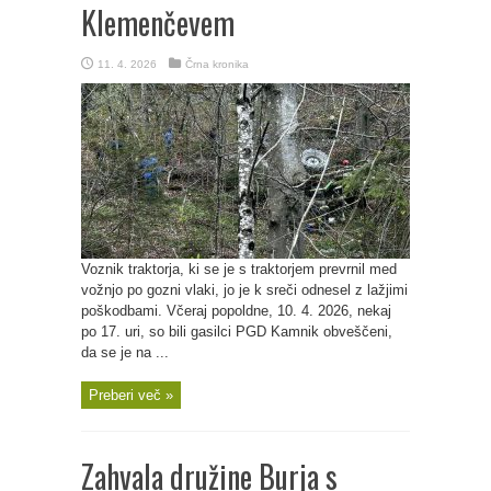
Klemenčevem
11. 4. 2026
Črna kronika
Voznik traktorja, ki se je s traktorjem prevrnil med
vožnjo po gozni vlaki, jo je k sreči odnesel z lažjimi
poškodbami. Včeraj popoldne, 10. 4. 2026, nekaj
po 17. uri, so bili gasilci PGD Kamnik obveščeni,
da se je na ...
Preberi več »
Zahvala družine Burja s