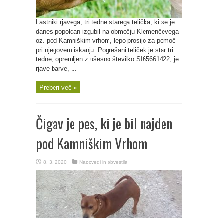
Lastniki rjavega, tri tedne starega telička, ki se je
danes popoldan izgubil na območju Klemenčevega
oz. pod Kamniškim vrhom, lepo prosijo za pomoč
pri njegovem iskanju. Pogrešani teliček je star tri
tedne, opremljen z ušesno številko SI65661422, je
rjave barve, ...
Preberi več »
Čigav je pes, ki je bil najden
pod Kamniškim Vrhom
8. 3. 2020
Napovedi in obvestila