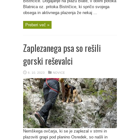
Bistričice. Dogajanje na plazu Blate, v dolini potoka
Blatnica oz. pritoka Bistričice, ki spričo svojega
obsega in aktivnega plazenja že nekaj ...
Preberi več »
Zaplezanega psa so rešili
gorski reševalci
6. 10. 2023
NOVICE
Nemškega ovčarja, ki se je zaplezal v strmi in
plazoviti grapi pod planino Osredek, so našli in