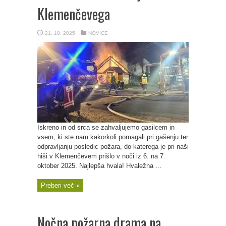
Klemenčevega
21. 10. 2025
NOVICE
Iskreno in od srca se zahvaljujemo gasilcem in
vsem, ki ste nam kakorkoli pomagali pri gašenju ter
odpravljanju posledic požara, do katerega je pri naši
hiši v Klemenčevem prišlo v noči iz 6. na 7.
oktober 2025. Najlepša hvala! Hvaležna ...
Preberi več »
Nočna požarna drama na