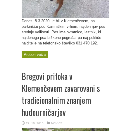
Danes, 8.3.2020, je bil v Klemenčevem, na
parkirišču pod Kamniškim vrhom, najden rjav pes
srednje velikosti. Pes ima ovratnico, lastnik, ki
najdenega psa bržkone pogreša, pa naj pokliče
najditelje na telefonsko številko 031 470 192.
Preberi več »
Bregovi pritoka v
Klemenčevem zavarovani s
tradicionalnim znanjem
hudourničarjev
22. 10. 2015
NOVICE