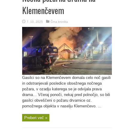
Klemenčevem
7. 10. 2025
Črna kronika
Gasilci so na Klemenčevem domala celo noč gasili
in odstranjevali posledice obsežnega nočnega
požara, v ozadju katerega se je odvijala prava
drama… Včeraj ponoči, nekaj pred polnočjo, so bili
gasilci obveščeni o požaru drvarnice oz.
pomožnega objekta v naselju Klemenčevo. ...
Preberi več »