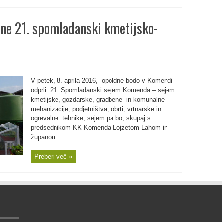
čne 21. spomladanski kmetijsko-
V petek, 8. aprila 2016, opoldne bodo v Komendi
odprli 21. Spomladanski sejem Komenda – sejem
kmetijske, gozdarske, gradbene in komunalne
mehanizacije, podjetništva, obrti, vrtnarske in
ogrevalne tehnike, sejem pa bo, skupaj s
predsednikom KK Komenda Lojzetom Lahom in
županom ...
Preberi več »