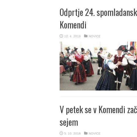
Odprtje 24. spomladansk
Komendi
12. 4. 2019
NOVICE
V petek se v Komendi zač
sejem
5. 10. 2016
NOVICE