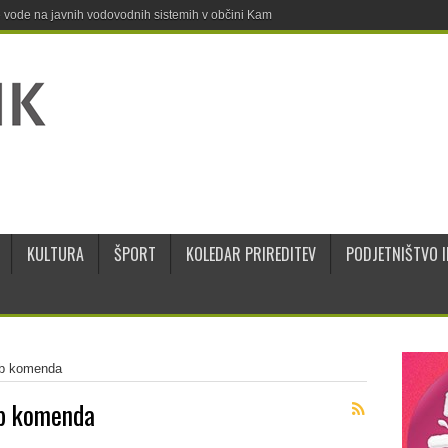
ne vode na javnih vodovodnih sistemih v občini Kamnik
KULTURA
ŠPORT
KOLEDAR PRIREDITEV
PODJETNIŠTVO I
lub komenda
ub komenda