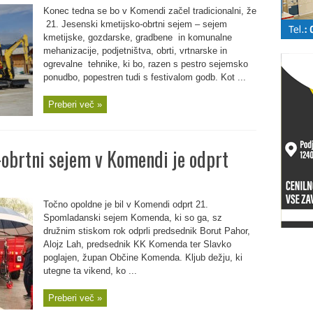
Konec tedna se bo v Komendi začel tradicionalni, že
21. Jesenski kmetijsko-obrtni sejem – sejem
kmetijske, gozdarske, gradbene in komunalne
mehanizacije, podjetništva, obrti, vrtnarske in
ogrevalne tehnike, ki bo, razen s pestro sejemsko
ponudbo, popestren tudi s festivalom godb. Kot ...
Preberi več »
obrtni sejem v Komendi je odprt
Točno opoldne je bil v Komendi odprt 21.
Spomladanski sejem Komenda, ki so ga, sz
družnim stiskom rok odprli predsednik Borut Pahor,
Alojz Lah, predsednik KK Komenda ter Slavko
poglajen, župan Občine Komenda. Kljub dežju, ki
utegne ta vikend, ko ...
Preberi več »