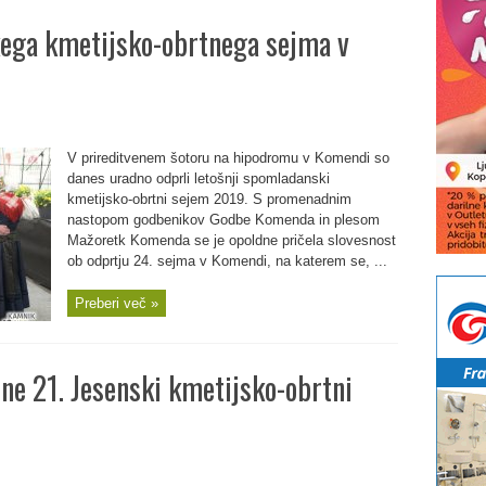
ega kmetijsko-obrtnega sejma v
V prireditvenem šotoru na hipodromu v Komendi so
danes uradno odprli letošnji spomladanski
kmetijsko-obrtni sejem 2019. S promenadnim
nastopom godbenikov Godbe Komenda in plesom
Mažoretk Komenda se je opoldne pričela slovesnost
ob odprtju 24. sejma v Komendi, na katerem se, ...
Preberi več »
ne 21. Jesenski kmetijsko-obrtni