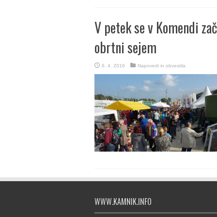
V petek se v Komendi za
obrtni sejem
6. 4. 2016
Napovedi in obvestila
WWW.KAMNIK.INFO