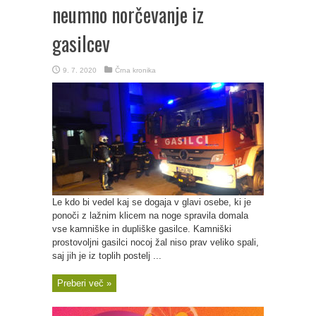
neumno norčevanje iz
gasilcev
9. 7. 2020
Črna kronika
Le kdo bi vedel kaj se dogaja v glavi osebe, ki je
ponoči z lažnim klicem na noge spravila domala
vse kamniške in dupliške gasilce. Kamniški
prostovoljni gasilci nocoj žal niso prav veliko spali,
saj jih je iz toplih postelj ...
Preberi več »