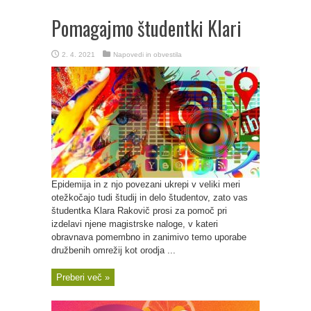
Pomagajmo študentki Klari
2. 4. 2021
Napovedi in obvestila
Epidemija in z njo povezani ukrepi v veliki meri
otežkočajo tudi študij in delo študentov, zato vas
študentka Klara Rakovič prosi za pomoč pri
izdelavi njene magistrske naloge, v kateri
obravnava pomembno in zanimivo temo uporabe
družbenih omrežij kot orodja ...
Preberi več »