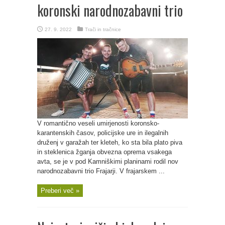
koronski narodnozabavni trio
27. 9. 2022
Trači in tračnice
V romantično veseli umirjenosti koronsko-
karantenskih časov, policijske ure in ilegalnih
druženj v garažah ter kleteh, ko sta bila plato piva
in steklenica žganja obvezna oprema vsakega
avta, se je v pod Kamniškimi planinami rodil nov
narodnozabavni trio Frajarji. V frajarskem ...
Preberi več »