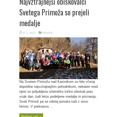
Najvztrajnejši obiskovalci
Svetega Primoža so prejeli
medalje
8. 1. 2017
NOVICE
Na Svetem Primožu nad Kamnikom so bile včeraj
dopoldne najvztrajnejšim pohodnikom, nekateri med
njimi so priljubljeno izletniško točko obiskali prav
vsak dan, tudi letos podeljene medalje in priznanja,
Sveti Primož pa se odslej ponaša tudi z novo
himno. V prekrasno ...
Preberi več »