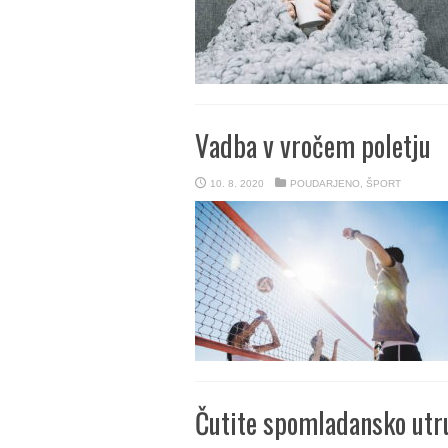
Vadba v vročem poletju
10. 8. 2020
POUDARJENO
,
ŠPORT
Čutite spomladansko utr