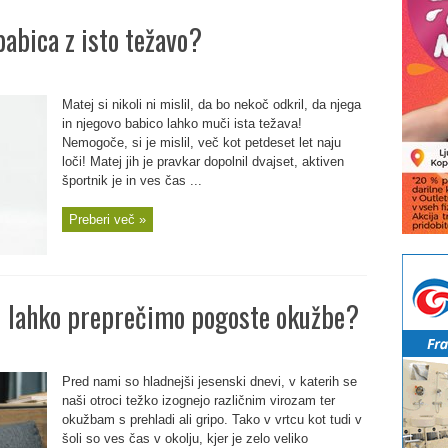
abica z isto težavo?
Matej si nikoli ni mislil, da bo nekoč odkril, da njega
in njegovo babico lahko muči ista težava!
Nemogoče, si je mislil, več kot petdeset let naju
loči! Matej jih je pravkar dopolnil dvajset, aktiven
športnik je in ves čas ...
Preberi več »
i lahko preprečimo pogoste okužbe?
Pred nami so hladnejši jesenski dnevi, v katerih se
naši otroci težko izognejo različnim virozam ter
okužbam s prehladi ali gripo. Tako v vrtcu kot tudi v
šoli so ves čas v okolju, kjer je zelo veliko