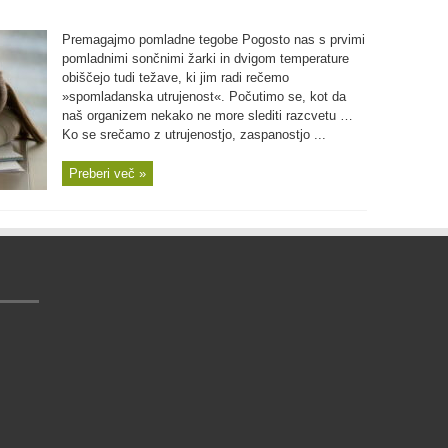
Premagajmo pomladne tegobe Pogosto nas s prvimi
pomladnimi sončnimi žarki in dvigom temperature
obiščejo tudi težave, ki jim radi rečemo
»spomladanska utrujenost«. Počutimo se, kot da
naš organizem nekako ne more slediti razcvetu …
Ko se srečamo z utrujenostjo, zaspanostjo ...
Preberi več »