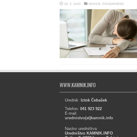
20. 5. 2020
NOVICE
,
POUDARJENO
WWW.KAMNIK.INFO
Urednik:
Iztok Čebašek
Telefon:
041 923 922
E-mail:
urednistvo(at)kamnik.info
Naslov uredništva:
Uredništvo KAMNIK.INFO