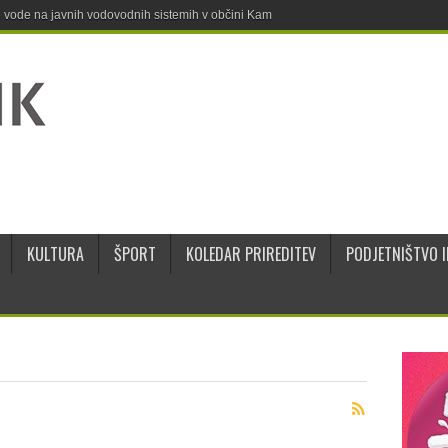
ne vode na javnih vodovodnih sistemih v občini Kamnik
KULTURA
ŠPORT
KOLEDAR PRIREDITEV
PODJETNIŠTVO I