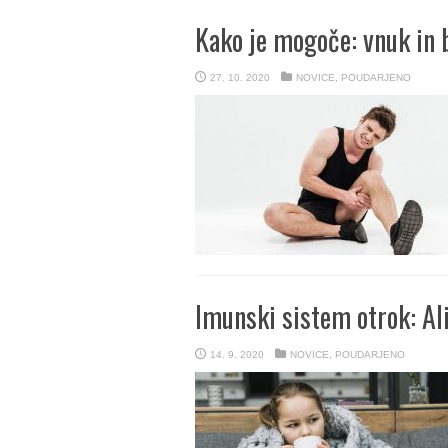
Kako je mogoče: vnuk in b
27. 10. 2020
NOVICE
,
POUDARJENO
Imunski sistem otrok: Al
14. 9. 2020
NOVICE
,
POUDARJENO