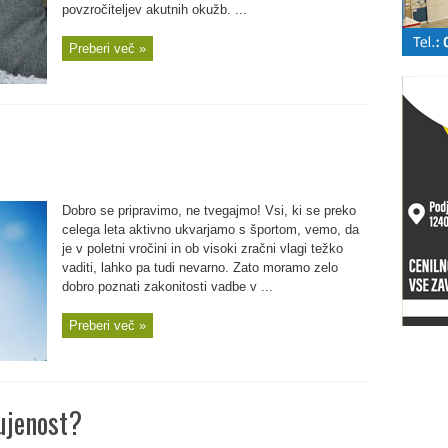
povzročiteljev akutnih okužb. ...
Preberi več »
Dobro se pripravimo, ne tvegajmo! Vsi, ki se preko
celega leta aktivno ukvarjamo s športom, vemo, da
je v poletni vročini in ob visoki zračni vlagi težko
vaditi, lahko pa tudi nevarno. Zato moramo zelo
dobro poznati zakonitosti vadbe v ...
Preberi več »
ujenost?