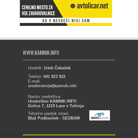
WWW.KAMNIK.INFO
Urednik:
Iztok Čebašek
Telefon:
041 923 922
E-mail:
urednistvo(at)kamnik.info
Naslov uredništva:
Uredništvo KAMNIK.INFO
Golice 7, 1219 Laze v Tuhinju
Tehnični urednik strani:
Blaž Podbevšek - SEOBAM