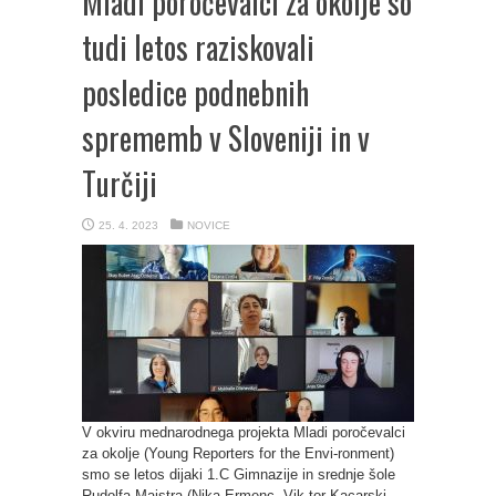
Mladi poročevalci za okolje so
tudi letos raziskovali
posledice podnebnih
sprememb v Sloveniji in v
Turčiji
25. 4. 2023
NOVICE
V okviru mednarodnega projekta Mladi poročevalci
za okolje (Young Reporters for the Envi-ronment)
smo se letos dijaki 1.C Gimnazije in srednje šole
Rudolfa Maistra (Nika Ermenc, Vik-tor Kacarski,