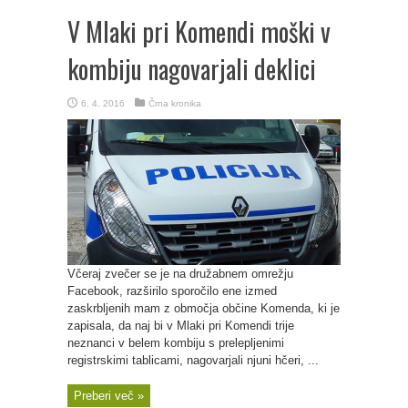
V Mlaki pri Komendi moški v
kombiju nagovarjali deklici
6. 4. 2016
Črna kronika
Včeraj zvečer se je na družabnem omrežju
Facebook, razširilo sporočilo ene izmed
zaskrbljenih mam z območja občine Komenda, ki je
zapisala, da naj bi v Mlaki pri Komendi trije
neznanci v belem kombiju s prelepljenimi
registrskimi tablicami, nagovarjali njuni hčeri, ...
Preberi več »