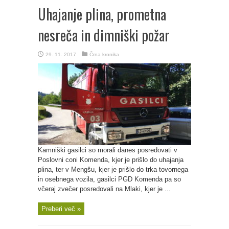
Uhajanje plina, prometna
nesreča in dimniški požar
29. 11. 2017
Črna kronika
Kamniški gasilci so morali danes posredovati v
Poslovni coni Komenda, kjer je prišlo do uhajanja
plina, ter v Mengšu, kjer je prišlo do trka tovornega
in osebnega vozila, gasilci PGD Komenda pa so
včeraj zvečer posredovali na Mlaki, kjer je ...
Preberi več »