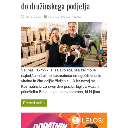
do družinskega podjetja
10. 8. 2021
NOVICE
,
POUDARJENO
Vsi pasji skrbniki si za svojega psa želimo le
najboljše in želimo kosmatincu omogočiti veselo,
vitalno in čim daljše življenje. 10 let nazaj so
Kosmatinčki za svoji dve psički; biglica Roza in
prinašalka Bella, iskali naravno hrano, ki bi jima ...
Preberi več »