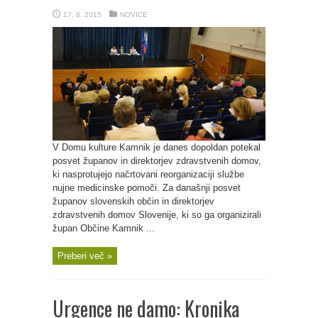
17. 6. 2015
NOVICE
V Domu kulture Kamnik je danes dopoldan potekal
posvet županov in direktorjev zdravstvenih domov,
ki nasprotujejo načrtovani reorganizaciji službe
nujne medicinske pomoči. Za današnji posvet
županov slovenskih občin in direktorjev
zdravstvenih domov Slovenije, ki so ga organizirali
župan Občine Kamnik ...
Preberi več »
Urgence ne damo: Kronika