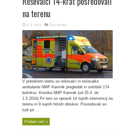
Reševalci 14-krat posredovali
na terenu
4. 5. 2016
Črna kronika
V preteklem tednu so reševalci in reševalke
ambulante NMP Kamnik pregledali in oskrbeli 174
bolnikov. Kronika NMP Kamnik (od 25.4. do
1.5.2016) Pri tem so opravili 14 nujnih intervencij na
terenu in 9 nujnih hišnih obiskov. Posredovali so
tudi pri ...
Preberi več »