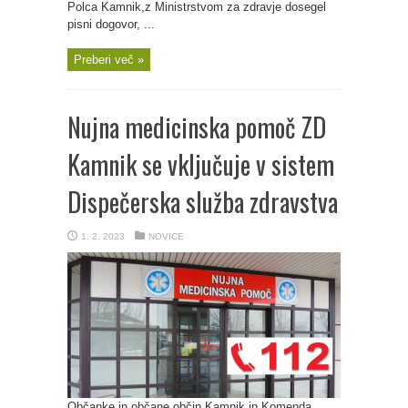
Polca Kamnik,z Ministrstvom za zdravje dosegel
pisni dogovor, ...
Preberi več »
Nujna medicinska pomoč ZD
Kamnik se vključuje v sistem
Dispečerska služba zdravstva
1. 2. 2023
NOVICE
Občanke in občane občin Kamnik in Komenda