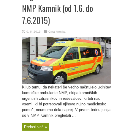
NMP Kamnik (od 1.6. do
7.6.2015)
9. 6. 2015
Črna kronika
Kljub temu, da nekateri še vedno načrtujejo ukinitev
kamniške ambulante NMP, ekipa kamniških
urgentnih zdravnikov in reševalcev, ki bdi nad
vsemi, ki bi potrebovali njihovo nujno medicinsko
pomoč, neumorno dela naprej. V prvem tednu junija
so v NMP Kamnik pregledali ...
Preberi več »