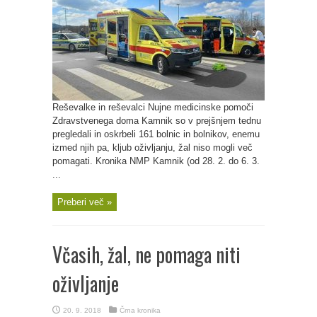
Reševalke in reševalci Nujne medicinske pomoči
Zdravstvenega doma Kamnik so v prejšnjem tednu
pregledali in oskrbeli 161 bolnic in bolnikov, enemu
izmed njih pa, kljub oživljanju, žal niso mogli več
pomagati. Kronika NMP Kamnik (od 28. 2. do 6. 3.
...
Preberi več »
Včasih, žal, ne pomaga niti
oživljanje
20. 9. 2018
Črna kronika