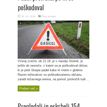
poškodoval
30. 10. 2016
Črna kronika
Včeraj zvečer, ob 21.19, je v naselju Stolnik, je
prišlo do nesreče, v kateri se je poškodoval občan,
ki je prek škarpe padel kake tri metre v globino.
Razen reševalcev so poškodovanemu občanu,
zaradi težavnega terena, na pomoč priskočili tudi ...
Preberi več »
Pregledali in oskrbeli 154