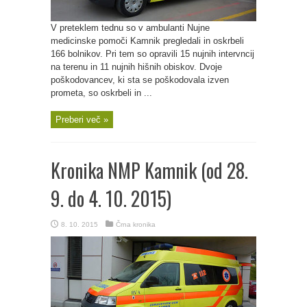
V preteklem tednu so v ambulanti Nujne
medicinske pomoči Kamnik pregledali in oskrbeli
166 bolnikov. Pri tem so opravili 15 nujnih intervncij
na terenu in 11 nujnih hišnih obiskov. Dvoje
poškodovancev, ki sta se poškodovala izven
prometa, so oskrbeli in ...
Preberi več »
Kronika NMP Kamnik (od 28.
9. do 4. 10. 2015)
8. 10. 2015
Črna kronika