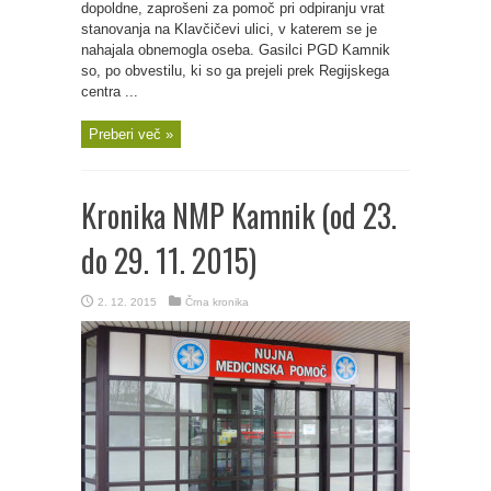
dopoldne, zaprošeni za pomoč pri odpiranju vrat
stanovanja na Klavčičevi ulici, v katerem se je
nahajala obnemogla oseba. Gasilci PGD Kamnik
so, po obvestilu, ki so ga prejeli prek Regijskega
centra ...
Preberi več »
Kronika NMP Kamnik (od 23.
do 29. 11. 2015)
2. 12. 2015
Črna kronika