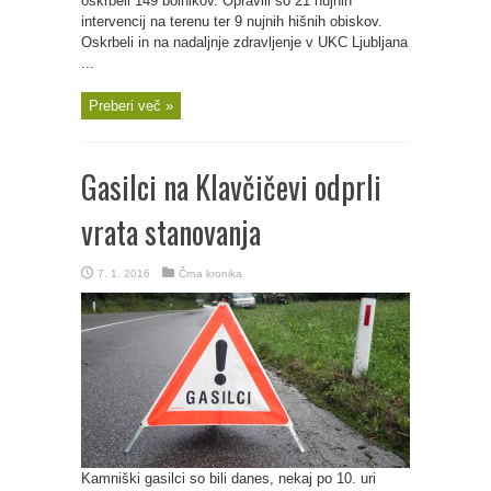
oskrbeli 149 bolnikov. Opravili so 21 nujnih
intervencij na terenu ter 9 nujnih hišnih obiskov.
Oskrbeli in na nadaljnje zdravljenje v UKC Ljubljana
...
Preberi več »
Gasilci na Klavčičevi odprli
vrata stanovanja
7. 1. 2016
Črna kronika
Kamniški gasilci so bili danes, nekaj po 10. uri