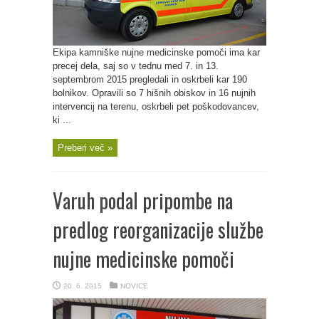
Ekipa kamniške nujne medicinske pomoči ima kar
precej dela, saj so v tednu med 7. in 13.
septembrom 2015 pregledali in oskrbeli kar 190
bolnikov. Opravili so 7 hišnih obiskov in 16 nujnih
intervencij na terenu, oskrbeli pet poškodovancev,
ki ...
Preberi več »
Varuh podal pripombe na
predlog reorganizacije službe
nujne medicinske pomoči
20. 6. 2015
NOVICE