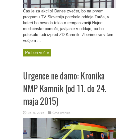
Čas je za akcijo! Danes zvečer, bo na prvem
programu TV Slovenija potekala oddaja Tarča, v
kateri bo beseda tekla o reorganizaciji Nujne
medicinske pomoči, javljanje v oddajo, pa bo
potekalo tudi izpred ZD Kamnik. Zberimo se v čim
večjem ...
Preberi več »
Urgence ne damo: Kronika
NMP Kamnik (od 11. do 24.
maja 2015)
25. 5. 2015
Črna kronika