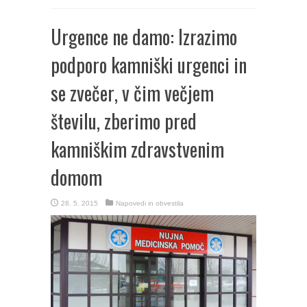
Urgence ne damo: Izrazimo
podporo kamniški urgenci in
se zvečer, v čim večjem
številu, zberimo pred
kamniškim zdravstvenim
domom
28. 5. 2015
Napovedi in obvestila