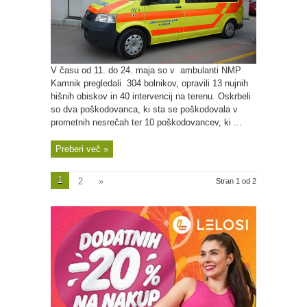
V času od 11. do 24. maja so v ambulanti NMP
Kamnik pregledali 304 bolnikov, opravili 13 nujnih
hišnih obiskov in 40 intervencij na terenu. Oskrbeli
so dva poškodovanca, ki sta se poškodovala v
prometnih nesrečah ter 10 poškodovancev, ki ...
Preberi več »
1
2
»
Stran 1 od 2