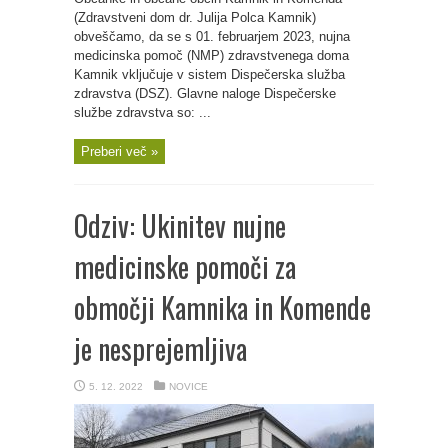
(Zdravstveni dom dr. Julija Polca Kamnik)
obveščamo, da se s 01. februarjem 2023, nujna
medicinska pomoč (NMP) zdravstvenega doma
Kamnik vključuje v sistem Dispečerska služba
zdravstva (DSZ). Glavne naloge Dispečerske
službe zdravstva so: ...
Preberi več »
Odziv: Ukinitev nujne
medicinske pomoči za
območji Kamnika in Komende
je nesprejemljiva
5. 12. 2022
NOVICE