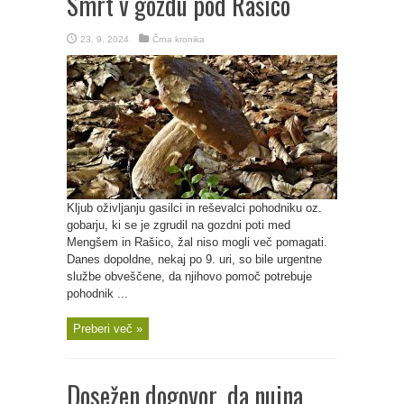
Smrt v gozdu pod Rašico
23. 9. 2024
Črna kronika
Kljub oživljanju gasilci in reševalci pohodniku oz.
gobarju, ki se je zgrudil na gozdni poti med
Mengšem in Rašico, žal niso mogli več pomagati.
Danes dopoldne, nekaj po 9. uri, so bile urgentne
službe obveščene, da njihovo pomoč potrebuje
pohodnik ...
Preberi več »
Dosežen dogovor, da nujna