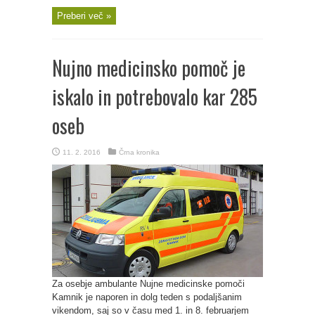
Preberi več »
Nujno medicinsko pomoč je
iskalo in potrebovalo kar 285
oseb
11. 2. 2016
Črna kronika
Za osebje ambulante Nujne medicinske pomoči
Kamnik je naporen in dolg teden s podaljšanim
vikendom, saj so v času med 1. in 8. februarjem