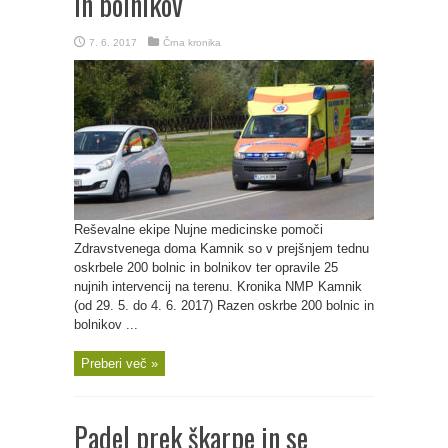
in bolnikov
7. 6. 2017
Črna kronika
Reševalne ekipe Nujne medicinske pomoči
Zdravstvenega doma Kamnik so v prejšnjem tednu
oskrbele 200 bolnic in bolnikov ter opravile 25
nujnih intervencij na terenu. Kronika NMP Kamnik
(od 29. 5. do 4. 6. 2017) Razen oskrbe 200 bolnic in
bolnikov ...
Preberi več »
Padel prek škarpe in se