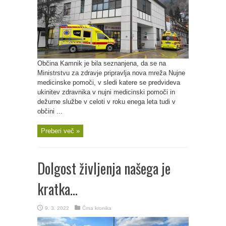
Občina Kamnik je bila seznanjena, da se na
Ministrstvu za zdravje pripravlja nova mreža Nujne
medicinske pomoči, v sledi katere se predvideva
ukinitev zdravnika v nujni medicinski pomoči in
dežurne službe v celoti v roku enega leta tudi v
občini ...
Preberi več »
Dolgost življenja našega je
kratka…
9. 3. 2022
Črna kronika