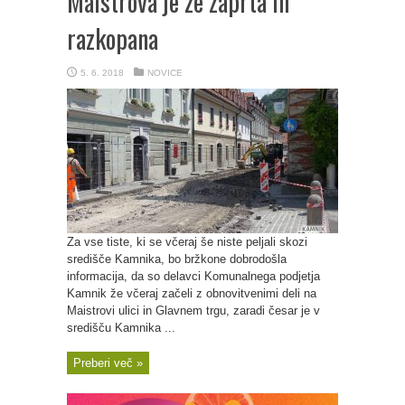
Maistrova je že zaprta in
razkopana
5. 6. 2018
NOVICE
Za vse tiste, ki se včeraj še niste peljali skozi
središče Kamnika, bo bržkone dobrodošla
informacija, da so delavci Komunalnega podjetja
Kamnik že včeraj začeli z obnovitvenimi deli na
Maistrovi ulici in Glavnem trgu, zaradi česar je v
središču Kamnika ...
Preberi več »