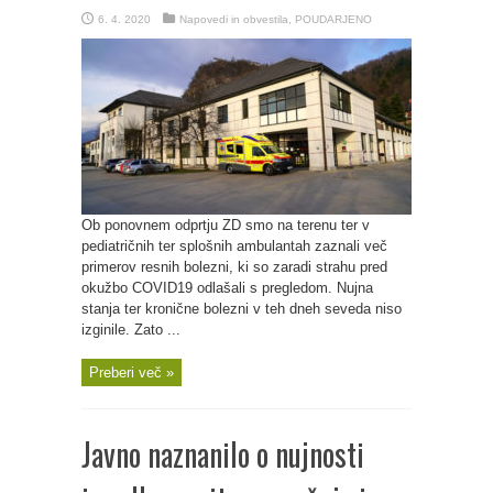
6. 4. 2020
Napovedi in obvestila
,
POUDARJENO
Ob ponovnem odprtju ZD smo na terenu ter v
pediatričnih ter splošnih ambulantah zaznali več
primerov resnih bolezni, ki so zaradi strahu pred
okužbo COVID19 odlašali s pregledom. Nujna
stanja ter kronične bolezni v teh dneh seveda niso
izginile. Zato ...
Preberi več »
Javno naznanilo o nujnosti