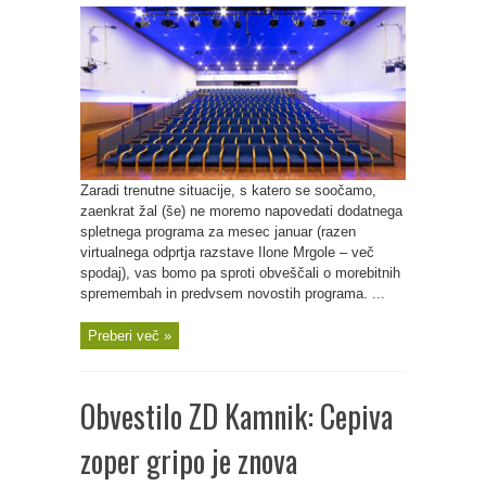
Zaradi trenutne situacije, s katero se soočamo,
zaenkrat žal (še) ne moremo napovedati dodatnega
spletnega programa za mesec januar (razen
virtualnega odprtja razstave Ilone Mrgole – več
spodaj), vas bomo pa sproti obveščali o morebitnih
spremembah in predvsem novostih programa. ...
Preberi več »
Obvestilo ZD Kamnik: Cepiva
zoper gripo je znova