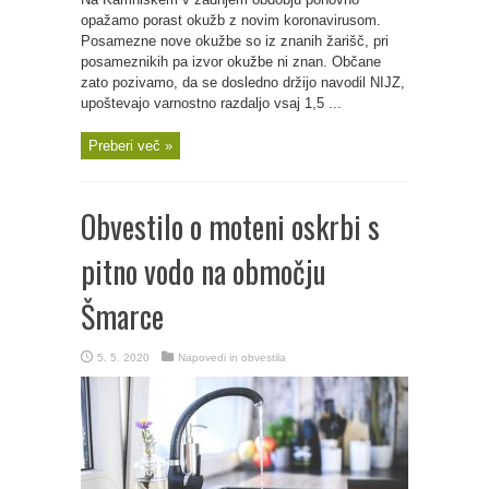
opažamo porast okužb z novim koronavirusom.
Posamezne nove okužbe so iz znanih žarišč, pri
posameznikih pa izvor okužbe ni znan. Občane
zato pozivamo, da se dosledno držijo navodil NIJZ,
upoštevajo varnostno razdaljo vsaj 1,5 ...
Preberi več »
Obvestilo o moteni oskrbi s
pitno vodo na območju
Šmarce
5. 5. 2020
Napovedi in obvestila