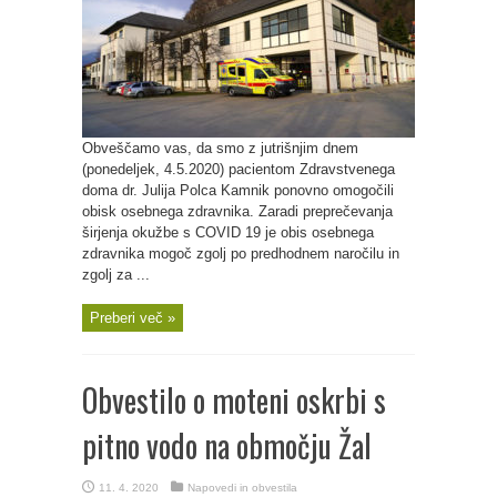
Obveščamo vas, da smo z jutrišnjim dnem
(ponedeljek, 4.5.2020) pacientom Zdravstvenega
doma dr. Julija Polca Kamnik ponovno omogočili
obisk osebnega zdravnika. Zaradi preprečevanja
širjenja okužbe s COVID 19 je obis osebnega
zdravnika mogoč zgolj po predhodnem naročilu in
zgolj za ...
Preberi več »
Obvestilo o moteni oskrbi s
pitno vodo na območju Žal
11. 4. 2020
Napovedi in obvestila