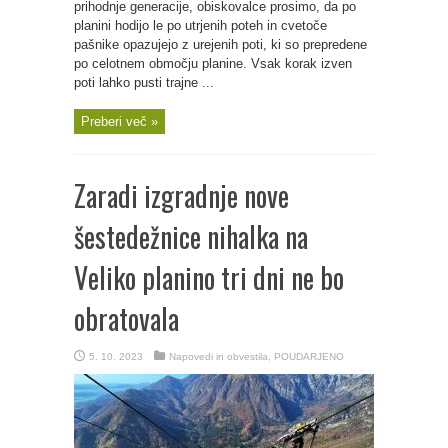
prihodnje generacije, obiskovalce prosimo, da po
planini hodijo le po utrjenih poteh in cvetoče
pašnike opazujejo z urejenih poti, ki so prepredene
po celotnem območju planine. Vsak korak izven
poti lahko pusti trajne ...
Preberi več »
Zaradi izgradnje nove
šestedežnice nihalka na
Veliko planino tri dni ne bo
obratovala
5. 10. 2023
Napovedi in obvestila
,
POUDARJENO