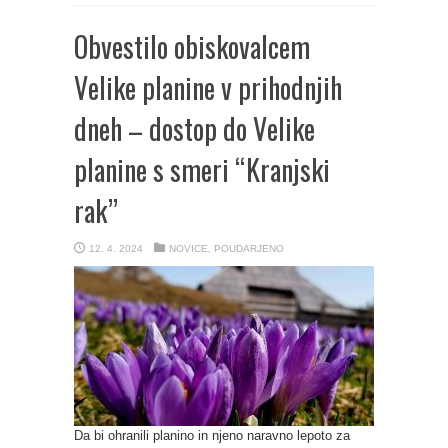
Obvestilo obiskovalcem
Velike planine v prihodnjih
dneh – dostop do Velike
planine s smeri “Kranjski
rak”
12. 4. 2024
NOVICE
,
POUDARJENO
Da bi ohranili planino in njeno naravno lepoto za