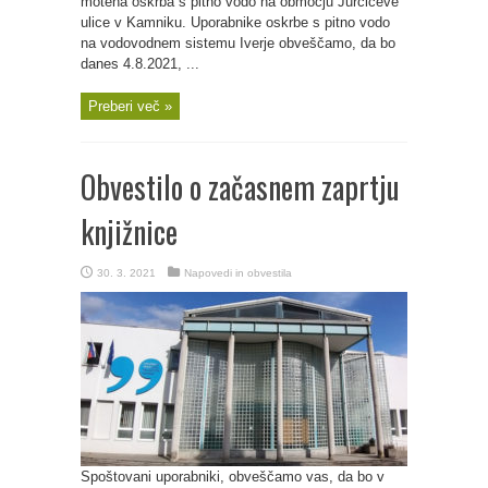
motena oskrba s pitno vodo na območju Jurčičeve
ulice v Kamniku. Uporabnike oskrbe s pitno vodo
na vodovodnem sistemu Iverje obveščamo, da bo
danes 4.8.2021, ...
Preberi več »
Obvestilo o začasnem zaprtju
knjižnice
30. 3. 2021
Napovedi in obvestila
Spoštovani uporabniki, obveščamo vas, da bo v