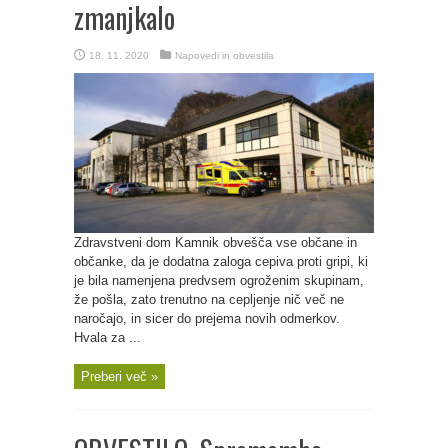
zmanjkalo
18. 11. 2020
Napovedi in obvestila
Zdravstveni dom Kamnik obvešča vse občane in
občanke, da je dodatna zaloga cepiva proti gripi, ki
je bila namenjena predvsem ogroženim skupinam,
že pošla, zato trenutno na cepljenje nič več ne
naročajo, in sicer do prejema novih odmerkov.
Hvala za ...
Preberi več »