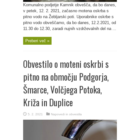
Komunalno podjetje Kamnik obvešča, da bo danes,
v petek, 12. 2. 2021, začasno motena oskrba s
pitno vodo na Žebljarski poti. Uporabnike oskrbe s
pitno vodo obveščamo, da bo danes, 12.2.2021, od
11.30 do 12.30, zaradi nujnih vzdrževalnih del na ...
Preberi več »
Obvestilo o moteni oskrbi s
pitno na območju Podgorja,
Šmarce, Volčjega Potoka,
Križa in Duplice
5. 2. 2021
Napovedi in obvestila