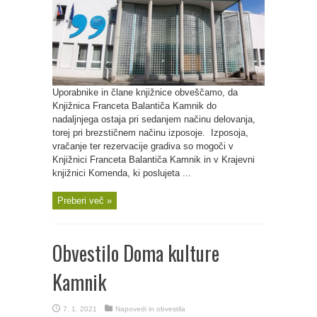
Uporabnike in člane knjižnice obveščamo, da
Knjižnica Franceta Balantiča Kamnik do
nadaljnjega ostaja pri sedanjem načinu delovanja,
torej pri brezstičnem načinu izposoje. Izposoja,
vračanje ter rezervacije gradiva so mogoči v
Knjižnici Franceta Balantiča Kamnik in v Krajevni
knjižnici Komenda, ki poslujeta ...
Preberi več »
Obvestilo Doma kulture
Kamnik
7. 1. 2021
Napovedi in obvestila