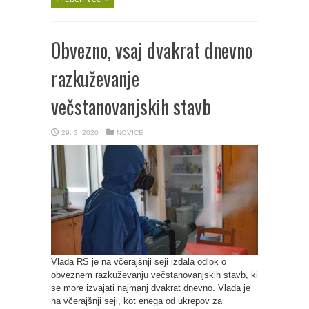
Obvezno, vsaj dvakrat dnevno
razkuževanje
večstanovanjskih stavb
29. 3. 2020
NOVICE
Vlada RS je na včerajšnji seji izdala odlok o
obveznem razkuževanju večstanovanjskih stavb, ki
se more izvajati najmanj dvakrat dnevno. Vlada je
na včerajšnji seji, kot enega od ukrepov za