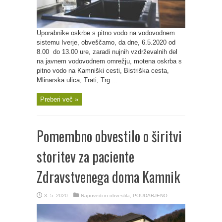
Uporabnike oskrbe s pitno vodo na vodovodnem
sistemu Iverje, obveščamo, da dne, 6.5.2020 od
8.00 do 13.00 ure, zaradi nujnih vzdrževalnih del
na javnem vodovodnem omrežju, motena oskrba s
pitno vodo na Kamniški cesti, Bistriška cesta,
Mlinarska ulica, Trati, Trg ...
Preberi več »
Pomembno obvestilo o širitvi
storitev za paciente
Zdravstvenega doma Kamnik
3. 5. 2020
Napovedi in obvestila
,
POUDARJENO