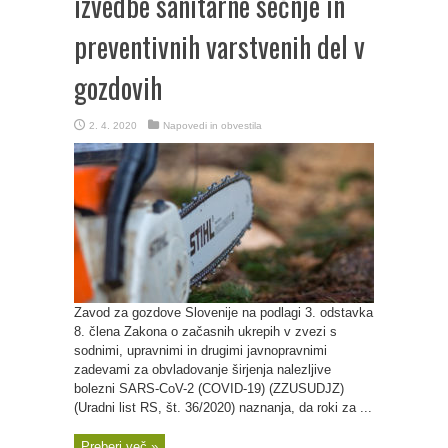
izvedbe sanitarne sečnje in
preventivnih varstvenih del v
gozdovih
2. 4. 2020
Napovedi in obvestila
Zavod za gozdove Slovenije na podlagi 3. odstavka
8. člena Zakona o začasnih ukrepih v zvezi s
sodnimi, upravnimi in drugimi javnopravnimi
zadevami za obvladovanje širjenja nalezljive
bolezni SARS-CoV-2 (COVID-19) (ZZUSUDJZ)
(Uradni list RS, št. 36/2020) naznanja, da roki za ...
Preberi več »