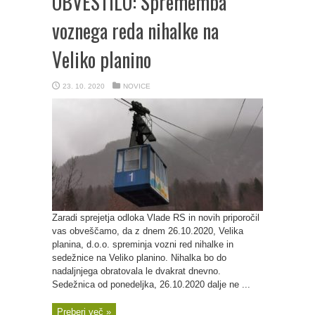
OBVESTILO: Sprememba
voznega reda nihalke na
Veliko planino
23. 10. 2020
NOVICE
Zaradi sprejetja odloka Vlade RS in novih priporočil
vas obveščamo, da z dnem 26.10.2020, Velika
planina, d.o.o. spreminja vozni red nihalke in
sedežnice na Veliko planino. Nihalka bo do
nadaljnjega obratovala le dvakrat dnevno.
Sedežnica od ponedeljka, 26.10.2020 dalje ne ...
Preberi več »