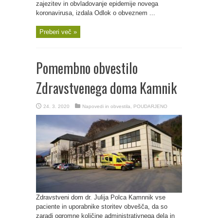
zajezitev in obvladovanje epidemije novega
koronavirusa, izdala Odlok o obveznem ...
Preberi več »
Pomembno obvestilo
Zdravstvenega doma Kamnik
24. 3. 2020
Napovedi in obvestila
,
POUDARJENO
Zdravstveni dom dr. Julija Polca Kamnnik vse
paciente in uporabnike storitev obvešča, da so
zaradi ogromne količine administrativnega dela in