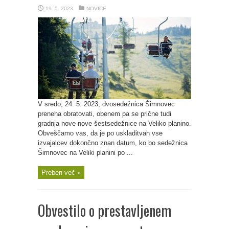
19. 5. 2023
NOVICE
V sredo, 24. 5. 2023, dvosedežnica Šimnovec
preneha obratovati, obenem pa se prične tudi
gradnja nove nove šestsedežnice na Veliko planino.
Obveščamo vas, da je po uskladitvah vse
izvajalcev dokončno znan datum, ko bo sedežnica
Šimnovec na Veliki planini po ...
Preberi več »
Obvestilo o prestavljenem