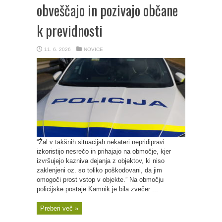
obveščajo in pozivajo občane
k previdnosti
11. 6. 2026
NOVICE
“Žal v takšnih situacijah nekateri nepridipravi
izkoristijo nesrečo in prihajajo na območje, kjer
izvršujejo kazniva dejanja z objektov, ki niso
zaklenjeni oz. so toliko poškodovani, da jim
omogoči prost vstop v objekte.” Na območju
policijske postaje Kamnik je bila zvečer ...
Preberi več »