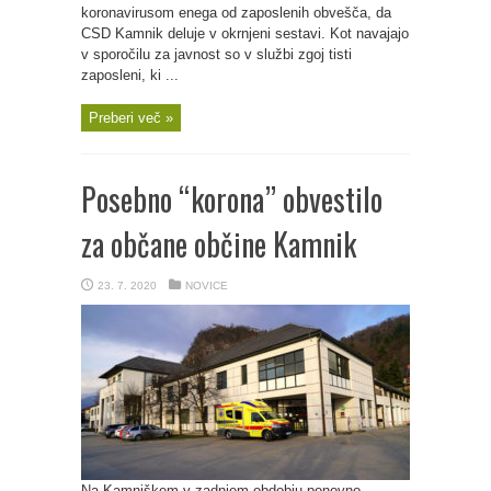
koronavirusom enega od zaposlenih obvešča, da
CSD Kamnik deluje v okrnjeni sestavi. Kot navajajo
v sporočilu za javnost so v službi zgoj tisti
zaposleni, ki ...
Preberi več »
Posebno “korona” obvestilo
za občane občine Kamnik
23. 7. 2020
NOVICE
Na Kamniškem v zadnjem obdobju ponovno