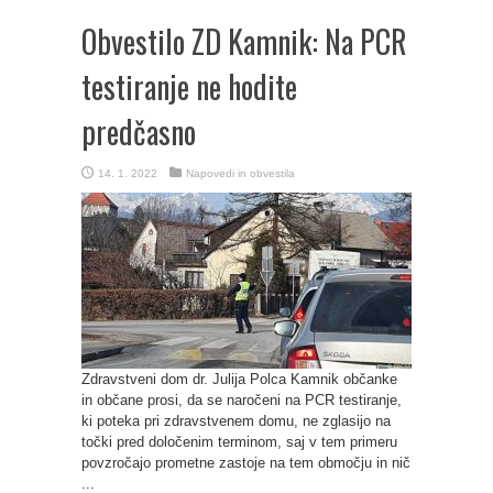
Obvestilo ZD Kamnik: Na PCR
testiranje ne hodite
predčasno
14. 1. 2022
Napovedi in obvestila
Zdravstveni dom dr. Julija Polca Kamnik občanke
in občane prosi, da se naročeni na PCR testiranje,
ki poteka pri zdravstvenem domu, ne zglasijo na
točki pred določenim terminom, saj v tem primeru
povzročajo prometne zastoje na tem območju in nič
...