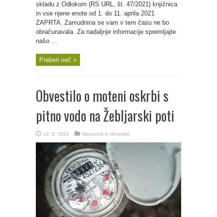
skladu z Odlokom (RS URL, št. 47/2021) knjižnica
in vse njene enote od 1. do 11. aprila 2021
ZAPRTA. Zamudnina se vam v tem času ne bo
obračunavala. Za nadaljnje informacije spremljajte
našo ...
Preberi več »
Obvestilo o moteni oskrbi s
pitno vodo na Žebljarski poti
12. 2. 2021
Napovedi in obvestila