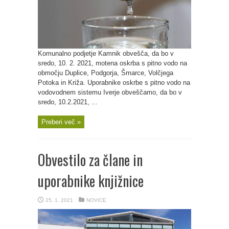
Komunalno podjetje Kamnik obvešča, da bo v
sredo, 10. 2. 2021, motena oskrba s pitno vodo na
območju Duplice, Podgorja, Šmarce, Volčjega
Potoka in Križa. Uporabnike oskrbe s pitno vodo na
vodovodnem sistemu Iverje obveščamo, da bo v
sredo, 10.2.2021, ...
Preberi več »
Obvestilo za člane in
uporabnike knjižnice
25. 1. 2021
NOVICE