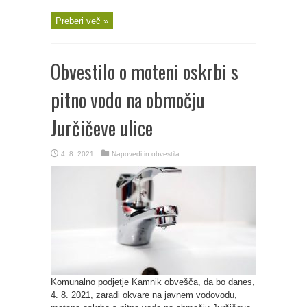
Preberi več »
Obvestilo o moteni oskrbi s
pitno vodo na območju
Jurčičeve ulice
4. 8. 2021
Napovedi in obvestila
Komunalno podjetje Kamnik obvešča, da bo danes,
4. 8. 2021, zaradi okvare na javnem vodovodu,