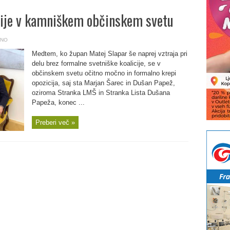
cije v kamniškem občinskem svetu
ENO
Medtem, ko župan Matej Slapar še naprej vztraja pri
delu brez formalne svetniške koalicije, se v
občinskem svetu očitno močno in formalno krepi
opozicija, saj sta Marjan Šarec in Dušan Papež,
oziroma Stranka LMŠ in Stranka Lista Dušana
Papeža, konec ...
Preberi več »