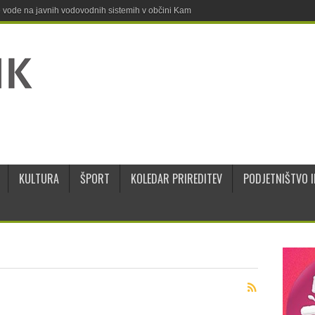
ne vode na javnih vodovodnih sistemih v občini Kamnik
KULTURA
ŠPORT
KOLEDAR PRIREDITEV
PODJETNIŠTVO I