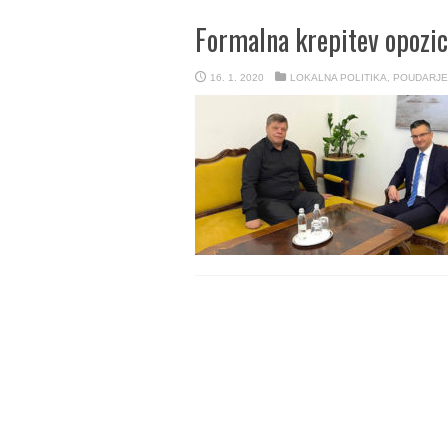
Formalna krepitev opozi
16. 1. 2020
LOKALNA POLITIKA
,
POUDARJ