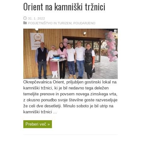
Orient na kamniški tržnici
31. 1. 2022
PODJETNIŠTVO IN TURIZEM
,
POUDARJENO
Okrepčevalnica Orient, priljubljen gostinski lokal na
kamniški tržnici, ki je bil nedavno tega deležen
temeljite prenove in povsem novega zimskega vrta,
z okusno ponudbo svoje številne goste razveseljuje
že celi dve desetletji. Minulo soboto je bil utrip na
kamniški tržnici ...
Preberi več »