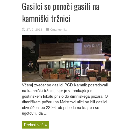
Gasilci so ponoči gasili na
kamniški tržnici
27. 6. 2018
Črna kronika
Včeraj zvečer so gasilci PGD Kamnik posredovali
na kamniški tržnici, kjer je v tamkajšnjem
gostinskem lokalu prišlo do dimniškega požara. O
dimniškem požaru na Maistrovi ulici so bili gasilci
obveščeni ob 22.26, ob prihodu na kraj pa so
ugotovili, da ...
Preberi več »