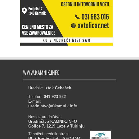
WWW.KAMNIK.INFO
Urednik:
Iztok Čebašek
Telefon:
041 923 922
E-mail:
urednistvo(at)kamnik.info
Naslov uredništva:
Uredništvo KAMNIK.INFO
Golice 7, 1219 Laze v Tuhinju
Tehnični urednik strani:
Blaž Podbevšek - SEOBAM