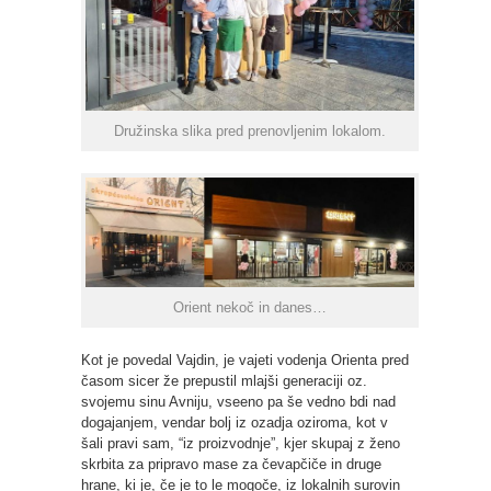
Družinska slika pred prenovljenim lokalom.
Orient nekoč in danes…
Kot je povedal Vajdin, je vajeti vodenja Orienta pred
časom sicer že prepustil mlajši generaciji oz.
svojemu sinu Avniju, vseeno pa še vedno bdi nad
dogajanjem, vendar bolj iz ozadja oziroma, kot v
šali pravi sam, “iz proizvodnje”, kjer skupaj z ženo
skrbita za pripravo mase za čevapčiče in druge
hrane, ki je, če je to le mogoče, iz lokalnih surovin