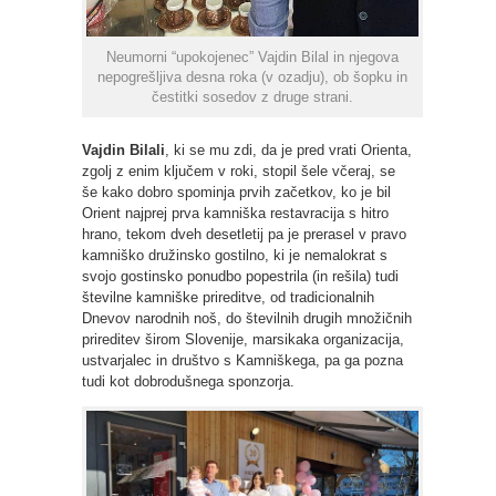
Neumorni “upokojenec” Vajdin Bilal in njegova
nepogrešljiva desna roka (v ozadju), ob šopku in
čestitki sosedov z druge strani.
Vajdin Bilali
, ki se mu zdi, da je pred vrati Orienta,
zgolj z enim ključem v roki, stopil šele včeraj, se
še kako dobro spominja prvih začetkov, ko je bil
Orient najprej prva kamniška restavracija s hitro
hrano, tekom dveh desetletij pa je prerasel v pravo
kamniško družinsko gostilno, ki je nemalokrat s
svojo gostinsko ponudbo popestrila (in rešila) tudi
številne kamniške prireditve, od tradicionalnih
Dnevov narodnih noš, do številnih drugih množičnih
prireditev širom Slovenije, marsikaka organizacija,
ustvarjalec in društvo s Kamniškega, pa ga pozna
tudi kot dobrodušnega sponzorja.