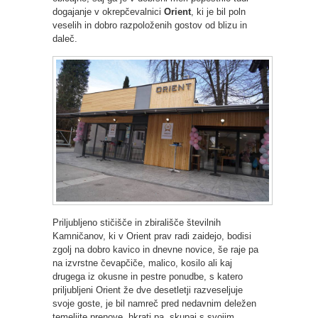
dogajanje v okrepčevalnici
Orient
, ki je bil poln
veselih in dobro razpoloženih gostov od blizu in
daleč.
Priljubljeno stičišče in zbirališče številnih
Kamničanov, ki v Orient prav radi zaidejo, bodisi
zgolj na dobro kavico in dnevne novice, še raje pa
na izvrstne čevapčiče, malico, kosilo ali kaj
drugega iz okusne in pestre ponudbe, s katero
priljubljeni Orient že dve desetletji razveseljuje
svoje goste, je bil namreč pred nedavnim deležen
temeljite prenove, hkrati pa, skupaj s svojim