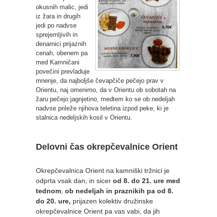
okusnih malic, jedi
iz žara in drugih
jedi po nadvse
sprejemljivih in
denarnici prijaznih
cenah, obenem pa
med Kamničani
povečini prevladuje
mnenje, da najboljše čevapčiče pečejo prav v
Orientu, naj omenimo, da v Orientu ob sobotah na
žaru pečejo jagnjetino, medtem ko se ob nedeljah
nadvse prileže njihova teletina izpod peke, ki je
stalnica nedeljskih kosil v Orientu.
Delovni čas okrepčevalnice Orient
Okrepčevalnica Orient na kamniški tržnici je
odprta vsak dan, in sicer
od 8. do 21. ure med
tednom
,
ob nedeljah in praznikih pa od 8.
do 20. ure,
prijazen kolektiv družinske
okrepčevalnice Orient pa vas vabi, da jih