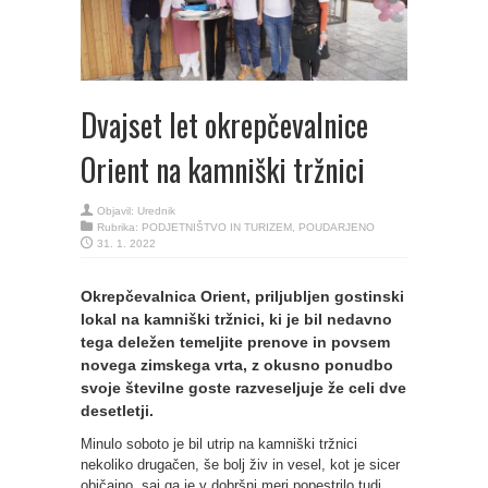
Dvajset let okrepčevalnice
Orient na kamniški tržnici
Objavil:
Urednik
Rubrika:
PODJETNIŠTVO IN TURIZEM
,
POUDARJENO
31. 1. 2022
Okrepčevalnica Orient, priljubljen gostinski
lokal na kamniški tržnici, ki je bil nedavno
tega deležen temeljite prenove in povsem
novega zimskega vrta, z okusno ponudbo
svoje številne goste razveseljuje že celi dve
desetletji.
Minulo soboto je bil utrip na kamniški tržnici
nekoliko drugačen, še bolj živ in vesel, kot je sicer
običajno, saj ga je v dobršni meri popestrilo tudi