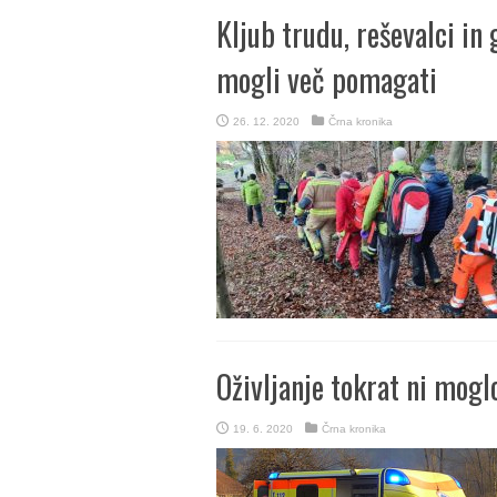
Kljub trudu, reševalci in
mogli več pomagati
26. 12. 2020
Črna kronika
Oživljanje tokrat ni moglo
19. 6. 2020
Črna kronika