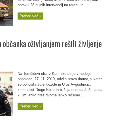
opravili 28 nujnih intervencij na terenu in ...
Preberi več »
n občanka oživljanjem rešili življenje
Na Tomšičevi ulici v Kamniku se je v nedeljo
popoldan, 27. 11. 2019, odvila prava drama, v kateri
so policista Jure Kozole in Uroš Avguštinčič,
kriminalist Drago Kolar in bližnja soseda Joži Landa,
ki jim lahko brez dvoma lahko rečemo ...
Preberi več »