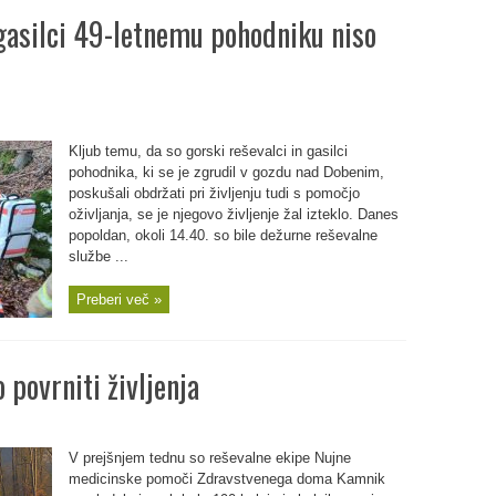
 gasilci 49-letnemu pohodniku niso
Kljub temu, da so gorski reševalci in gasilci
pohodnika, ki se je zgrudil v gozdu nad Dobenim,
poskušali obdržati pri življenju tudi s pomočjo
oživljanja, se je njegovo življenje žal izteklo. Danes
popoldan, okoli 14.40. so bile dežurne reševalne
službe ...
Preberi več »
 povrniti življenja
V prejšnjem tednu so reševalne ekipe Nujne
medicinske pomoči Zdravstvenega doma Kamnik