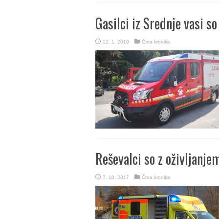
Gasilci iz Srednje vasi so
12. 1. 2019
Črna kronika
Reševalci so z oživljanjem
7. 10. 2017
Črna kronika