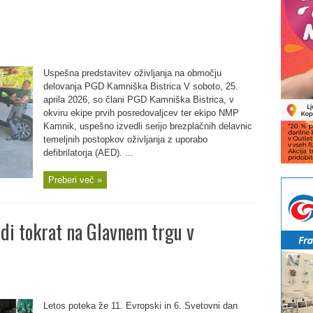
Uspešna predstavitev oživljanja na območju
delovanja PGD Kamniška Bistrica V soboto, 25.
aprila 2026, so člani PGD Kamniška Bistrica, v
okviru ekipe prvih posredovaljcev ter ekipo NMP
Kamnik, uspešno izvedli serijo brezplačnih delavnic
temeljnih postopkov oživljanja z uporabo
defibrilatorja (AED). ...
Preberi več »
udi tokrat na Glavnem trgu v
Letos poteka že 11. Evropski in 6. Svetovni dan