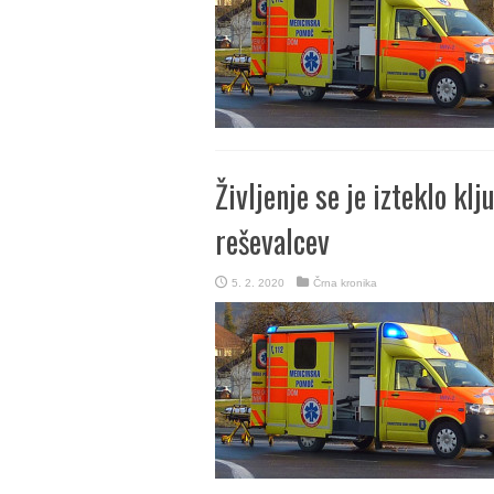
Življenje se je izteklo k
reševalcev
5. 2. 2020
Črna kronika