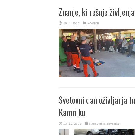
Znanje, ki rešuje življenja
29. 4. 2026
NOVICE
Svetovni dan oživljanja t
Kamniku
13. 10. 2023
Napovedi in obvestila