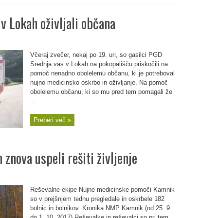
 v Lokah oživljali občana
Včeraj zvečer, nekaj po 19. uri, so gasilci PGD
Srednja vas v Lokah na pokopališču priskočili na
pomoč nenadno obolelemu občanu, ki je potreboval
nujno medicinsko oskrbo in oživljanje. Na pomoč
obolelemu občanu, ki so mu pred tem pomagali že
...
Preberi več »
 znova uspeli rešiti življenje
Reševalne ekipe Nujne medicinske pomoči Kamnik
so v prejšnjem tednu pregledale in oskrbele 182
bolnic in bolnikov. Kronika NMP Kamnik (od 25. 9.
do 1. 10. 2017) Reševalke in reševalci so pri tem