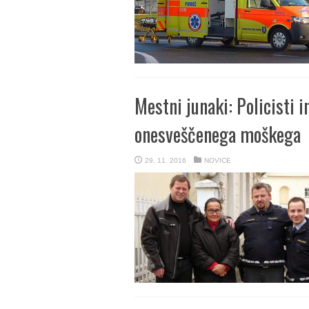
Mestni junaki: Policisti i
onesveščenega moškega
29. 11. 2016
NOVICE