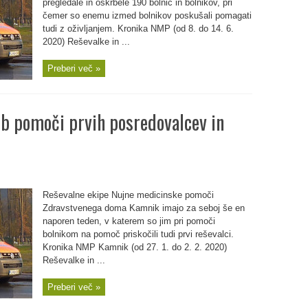
pregledale in oskrbele 190 bolnic in bolnikov, pri
čemer so enemu izmed bolnikov poskušali pomagati
tudi z oživljanjem. Kronika NMP (od 8. do 14. 6.
2020) Reševalke in ...
Preberi več »
ljub pomoči prvih posredovalcev in
Reševalne ekipe Nujne medicinske pomoči
Zdravstvenega doma Kamnik imajo za seboj še en
naporen teden, v katerem so jim pri pomoči
bolnikom na pomoč priskočili tudi prvi reševalci.
Kronika NMP Kamnik (od 27. 1. do 2. 2. 2020)
Reševalke in ...
Preberi več »