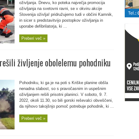
oživljanja. Dnevu, ko poteka največja promocija
oživljanja na svetovni ravni, se v okviru akcije
Slovenija oživlja! pridružujemo tudi v občini Kamnik,
in sicer s predstavitvijo postopkov oživljanja in
uporabe defibrilatorja, ki ...
Preberi več »
 rešili življenje obolelemu pohodniku
Pohodniku, ki ga je na poti s Kriške planine obšla
nenadna slabost, so s pravočasnim in uspešnim
oživljanjem rešili prisotni planinci. V soboto, 9. 7.
2022, okoli 11.30, so bili gorski reševalci obveščeni,
da njihovo takojšnjo pomoč potrebuje pohodnik, ki ...
Preberi več »