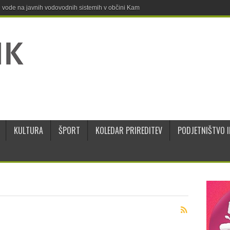
ne vode na javnih vodovodnih sistemih v občini Kamnik
KULTURA
ŠPORT
KOLEDAR PRIREDITEV
PODJETNIŠTVO I