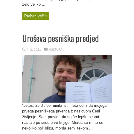
zelo veliko ...
Preberi več »
Uroševa pesniška predjed
4. 2. 2021
KULTURA
“Letos, 25.3 , bo minilo štiri leta od izida mojega
prvega pesniškega prvenca z naslovom Ceni
življenje. Sam pravim, da so še lepše pesmi
nastale po izidu prve knjige. Morda so mi te še
nekoliko bolj blizu, morda sem tekom ...