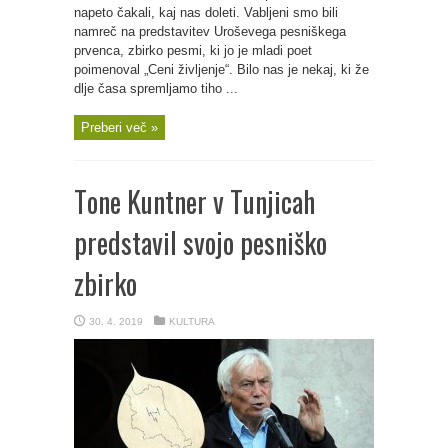
napeto čakali, kaj nas doleti. Vabljeni smo bili
namreč na predstavitev Uroševega pesniškega
prvenca, zbirko pesmi, ki jo je mladi poet
poimenoval „Ceni življenje“. Bilo nas je nekaj, ki že
dlje časa spremljamo tiho ...
Preberi več »
Tone Kuntner v Tunjicah
predstavil svojo pesniško
zbirko
30. 4. 2019
KULTURA