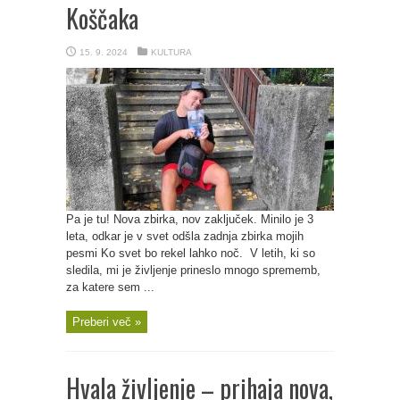
Koščaka
15. 9. 2024
KULTURA
Pa je tu! Nova zbirka, nov zaključek. Minilo je 3
leta, odkar je v svet odšla zadnja zbirka mojih
pesmi Ko svet bo rekel lahko noč. V letih, ki so
sledila, mi je življenje prineslo mnogo sprememb,
za katere sem ...
Preberi več »
Hvala življenje – prihaja nova,