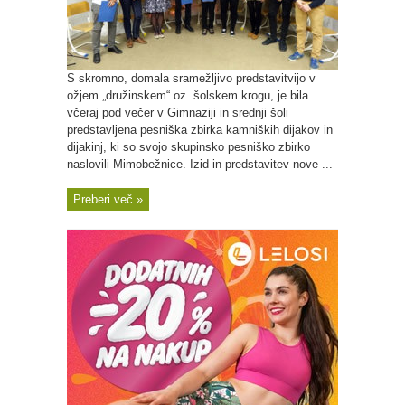
S skromno, domala sramežljivo predstavitvijo v
ožjem „družinskem“ oz. šolskem krogu, je bila
včeraj pod večer v Gimnaziji in srednji šoli
predstavljena pesniška zbirka kamniških dijakov in
dijakinj, ki so svojo skupinsko pesniško zbirko
naslovili Mimobežnice. Izid in predstavitev nove ...
Preberi več »