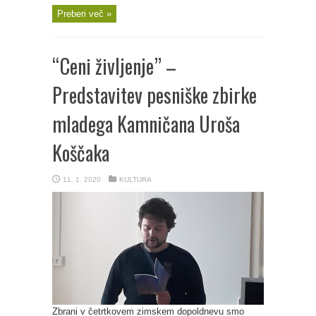
Preberi več »
“Ceni življenje” –
Predstavitev pesniške zbirke
mladega Kamničana Uroša
Koščaka
11. 1. 2020
KULTURA
Zbrani v četrtkovem zimskem dopoldnevu smo