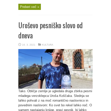
Preberi več »
Uroševo pesniško slovo od
dneva
16. 3. 2021
KULTURA
Tako. Obličje zemlje je ugledala druga zbirka pesmi
mladega verzoklepca Uroša Koščaka. Slednja se
lahko pohvali z na moč romantično naslovnico in
povednim naslovom: Ko svet bo rekel lahko noč. O
samem nastajanju knjige, pravi pesnik, bi lahko