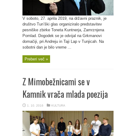
V soboto, 27. aprila 2019, na državni praznik, je
društvo Tun’ški glas organiziralo predstavitev
pesniške zbirke Toneta Kuntnerja, Zamrznjena
Pomlad. Dogodek se je odvijal na Grkmanovi
domačiji, pri Andreju in Taji Lap v Tunjicah. Na
sobotni dan je bilo vreme ...
Preberi več »
Z Mimobežnicami se v
Kamnik vrača mlada poezija
1. 10. 2016
KULTURA