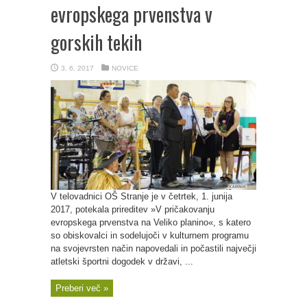
evropskega prvenstva v
gorskih tekih
3. 6. 2017
NOVICE
V telovadnici OŠ Stranje je v četrtek, 1. junija
2017, potekala prireditev »V pričakovanju
evropskega prvenstva na Veliko planino«, s katero
so obiskovalci in sodelujoči v kulturnem programu
na svojevrsten način napovedali in počastili največji
atletski športni dogodek v državi, ...
Preberi več »